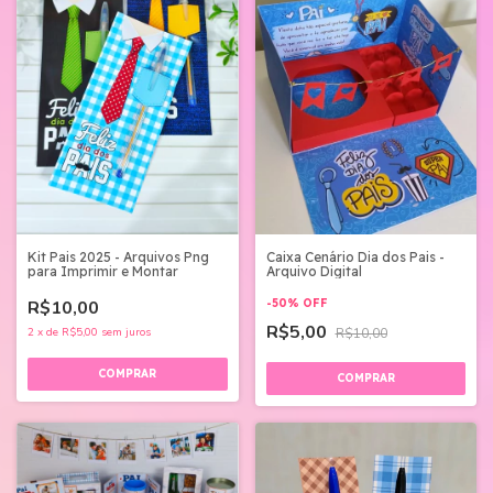
Kit Pais 2025 - Arquivos Png
Caixa Cenário Dia dos Pais -
para Imprimir e Montar
Arquivo Digital
R$10,00
-
50
%
OFF
R$5,00
2
x
de
R$5,00
sem juros
R$10,00