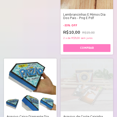
Lembrancinhas E Mimos Dia
Dos Pais - Png E Pdf
-
33
%
OFF
R$10,00
R$15,00
2
x
de
R$5,00
sem juros
Arquivo Caixa Diamante Dia
Arquivo de Corte Caixinha