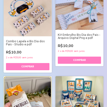
Kit Embrulho Bis Dia dos Pais -
Arquivo Digital Png e pdf
Combo Lapela e Bis Dia dos
Pais - Studio e pdf
R$10,00
2
x
de
R$5,00
sem juros
R$10,00
2
x
de
R$5,00
sem juros