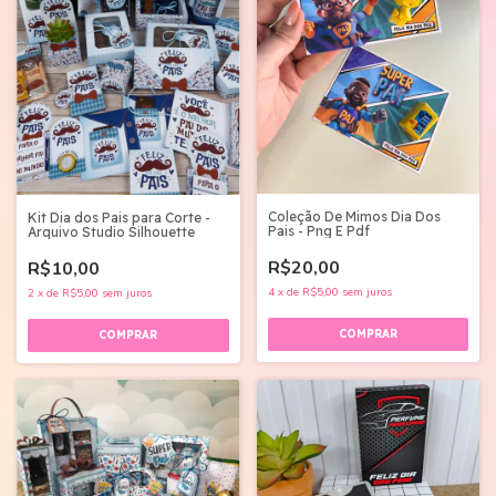
Coleção De Mimos Dia Dos
Kit Dia dos Pais para Corte -
Pais - Png E Pdf
Arquivo Studio Silhouette
R$20,00
R$10,00
4
x
de
R$5,00
sem juros
2
x
de
R$5,00
sem juros