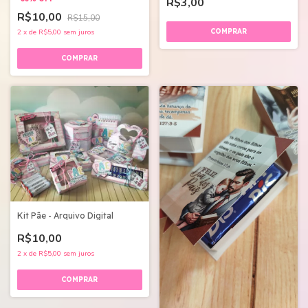
R$3,00
R$10,00
R$15,00
2
x
de
R$5,00
sem juros
Kit Pãe - Arquivo Digital
R$10,00
2
x
de
R$5,00
sem juros