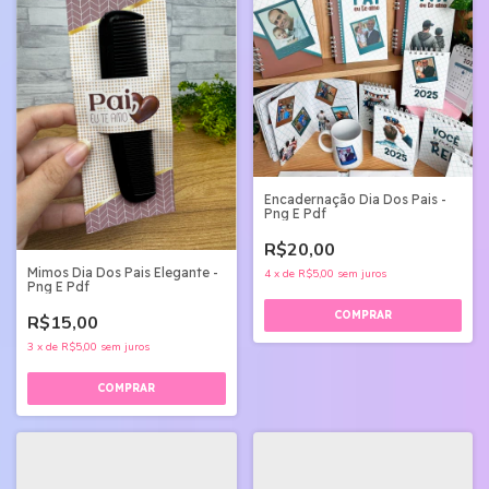
Encadernação Dia Dos Pais -
Png E Pdf
R$20,00
Mimos Dia Dos Pais Elegante -
4
x
de
R$5,00
sem juros
Png E Pdf
R$15,00
3
x
de
R$5,00
sem juros