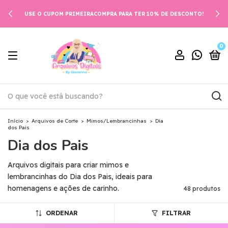
USE O CUPOM PRIMEIRACOMPRA PARA TER 10% DE DESCONTO!
0
Início
>
Arquivos de Corte
>
Mimos/Lembrancinhas
>
Dia
dos Pais
Dia dos Pais
Arquivos digitais para criar mimos e
lembrancinhas do Dia dos Pais, ideais para
homenagens e ações de carinho.
48 produtos
ORDENAR
FILTRAR