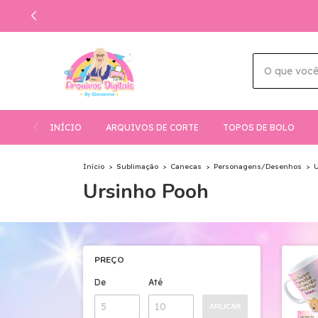
DO
INÍCIO
ARQUIVOS DE CORTE
TOPOS DE BOLO
Início
>
Sublimação
>
Canecas
>
Personagens/Desenhos
>
U
Ursinho Pooh
PREÇO
De
Até
APLICAR