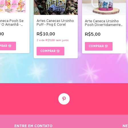
aneca Pooh Se
Artes Canecas Ursinho
Arte Caneca Ursinho
 O Amanhã -
Puff - Png E Corel
Pooh Divertidamente -
 Digital
Arquivo Digital
00
R$10,00
R$5,00
2
x
de
R$5,00
sem juros
ENTRE EM CONTATO
NE