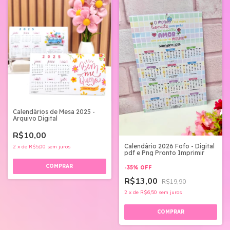
Calendários de Mesa 2025 -
Arquivo Digital
R$10,00
Calendário 2026 Fofo - Digital
2
x
de
R$5,00
sem juros
pdf e Png Pronto Imprimir
-
35
%
OFF
R$13,00
R$19,90
2
x
de
R$6,50
sem juros