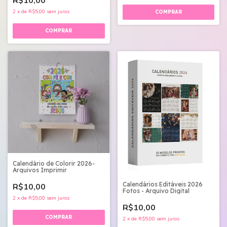
R$10,00
2
x
de
R$5,00
sem juros
Calendário de Colorir 2026-
Arquivos Imprimir
Calendários Editáveis 2026
R$10,00
Fotos - Arquivo Digital
2
x
de
R$5,00
sem juros
R$10,00
2
x
de
R$5,00
sem juros