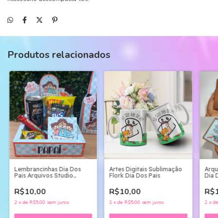
Produtos relacionados
Lembrancinhas Dia Dos
Artes Digitais Sublimação
Arqu
Pais Arquivos Studio
Flork Dia Dos Pais
Dia 
Silhuette
R$10,00
R$10,00
R$1
2
x
de
R$5,00
sem juros
2
x
de
R$5,00
sem juros
2
x
d