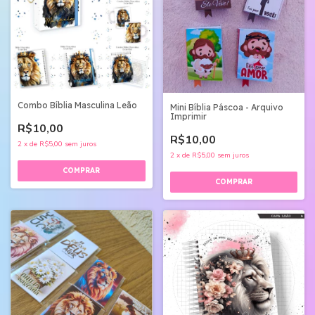
Combo Bíblia Masculina Leão
Mini Bíblia Páscoa - Arquivo
Imprimir
R$10,00
R$10,00
2
x
de
R$5,00
sem juros
2
x
de
R$5,00
sem juros