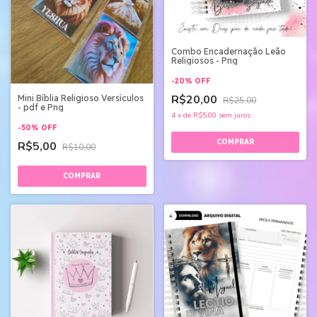
Combo Encadernação Leão
Religiosos - Png
-
20
%
OFF
R$20,00
Mini Bíblia Religioso Versículos
R$25,00
- pdf e Png
4
x
de
R$5,00
sem juros
-
50
%
OFF
R$5,00
R$10,00