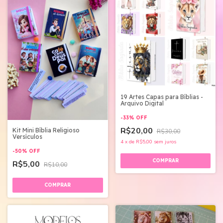
19 Artes Capas para Bíblias -
Arquivo Digital
-
33
%
OFF
R$20,00
Kit Mini Bíblia Religioso
R$30,00
Versículos
4
x
de
R$5,00
sem juros
-
50
%
OFF
R$5,00
R$10,00