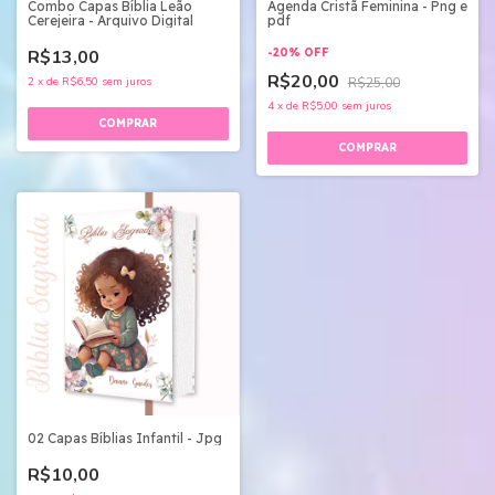
Combo Capas Bíblia Leão
Agenda Cristã Feminina - Png e
Cerejeira - Arquivo Digital
pdf
R$13,00
-
20
%
OFF
R$20,00
2
x
de
R$6,50
sem juros
R$25,00
4
x
de
R$5,00
sem juros
02 Capas Bíblias Infantil - Jpg
R$10,00