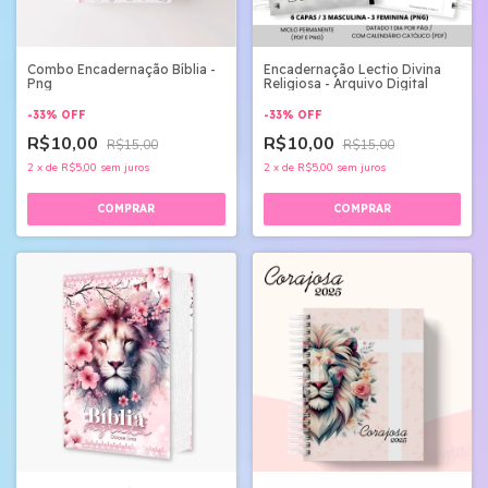
Combo Encadernação Bíblia -
Encadernação Lectio Divina
Png
Religiosa - Arquivo Digital
-
33
%
OFF
-
33
%
OFF
R$10,00
R$10,00
R$15,00
R$15,00
2
x
de
R$5,00
sem juros
2
x
de
R$5,00
sem juros