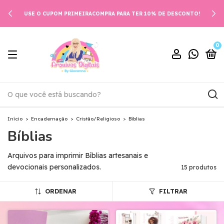
USE O CUPOM PRIMEIRACOMPRA PARA TER 10% DE DESCONTO!
0
Início
>
Encadernação
>
Cristão/Religioso
>
Bíblias
Bíblias
Arquivos para imprimir Bíblias artesanais e
devocionais personalizados.
15 produtos
ORDENAR
FILTRAR