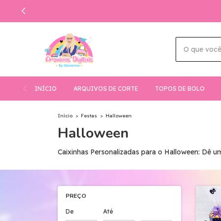
INÍCIO
ARQUIVOS DE CORTE
TOPOS DE BOLO
Início
>
Festas
>
Halloween
Halloween
Caixinhas Personalizadas para o Halloween: Dê u
PREÇO
De
Até