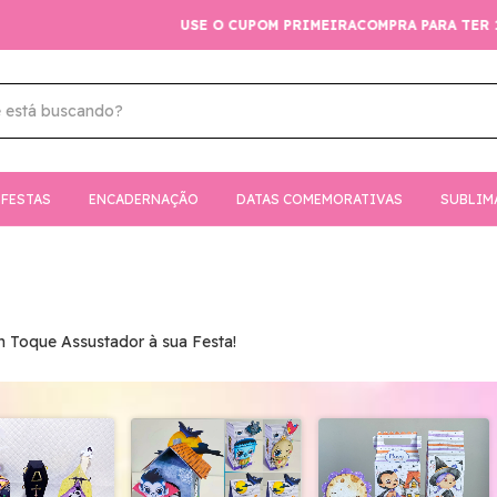
USE O CUPOM PRIMEIRACOMPRA PARA TER 10% DE DESCONTO!
FESTAS
ENCADERNAÇÃO
DATAS COMEMORATIVAS
SUBLIM
m Toque Assustador à sua Festa!