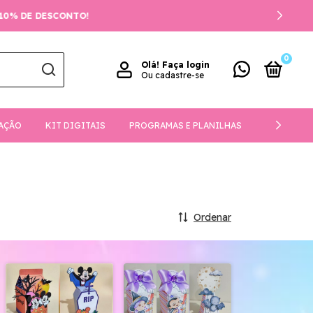
0
Olá!
Faça login
Ou cadastre-se
AÇÃO
KIT DIGITAIS
PROGRAMAS E PLANILHAS
DOWNLOA
Ordenar