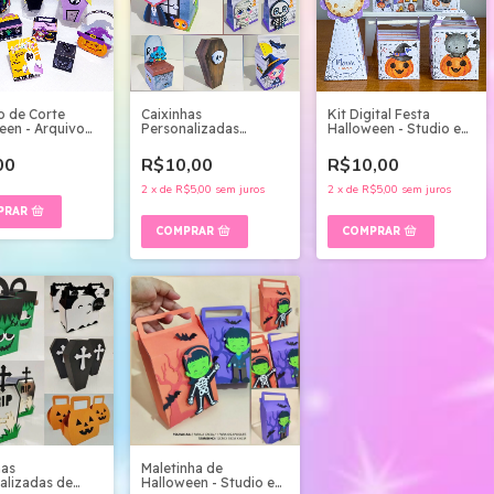
o de Corte
Caixinhas
Kit Digital Festa
een - Arquivo
Personalizadas
Halloween - Studio e
Halloween - Studio e
PDF
pdf
00
R$10,00
R$10,00
2
x
de
R$5,00
sem juros
2
x
de
R$5,00
sem juros
has
Maletinha de
alizadas de
Halloween - Studio e