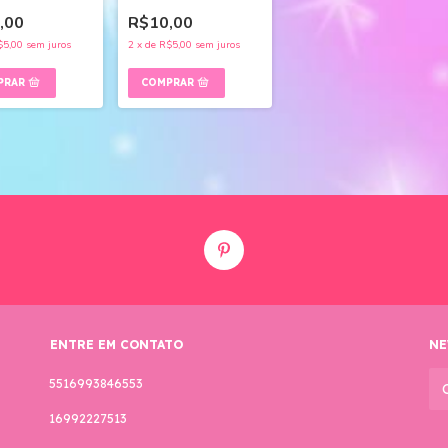
een - Studio e
pdf
,00
R$10,00
$5,00
sem juros
2
x
de
R$5,00
sem juros
ENTRE EM CONTATO
NE
5516993846553
16992227513