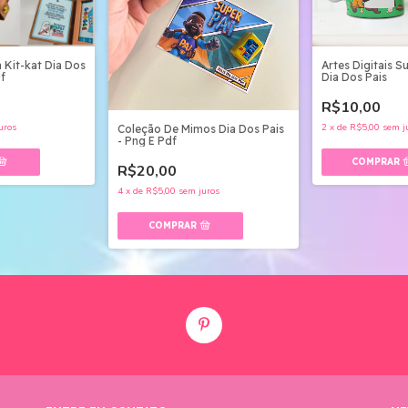
a Kit-kat Dia Dos
Artes Digitais S
df
Dia Dos Pais
R$10,00
uros
2
x
de
R$5,00
sem j
Coleção De Mimos Dia Dos Pais
- Png E Pdf
R$20,00
4
x
de
R$5,00
sem juros