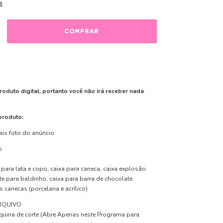
s
roduto digital, portanto você não irá receber nada
produto:
ais foto do anúncio
o
para lata e copo, caixa para caneca, caixa explosão
te para baldinho, caixa para barra de chocolate
es canecas (porcelana e acrílico)
RQUIVO
uina de corte
(Abre Apenas neste Programa para