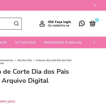
0
Olá!
Faça login
Ou cadastre-se
AÇÃO
KIT DIGITAIS
PROGRAMAS E PLANILHAS
DOWNLOA
memorativas
>
Dia dos Pais
>
Arquivo de Corte Dia dos Pais
ital
 de Corte Dia dos Pais
Arquivo Digital
sem juros