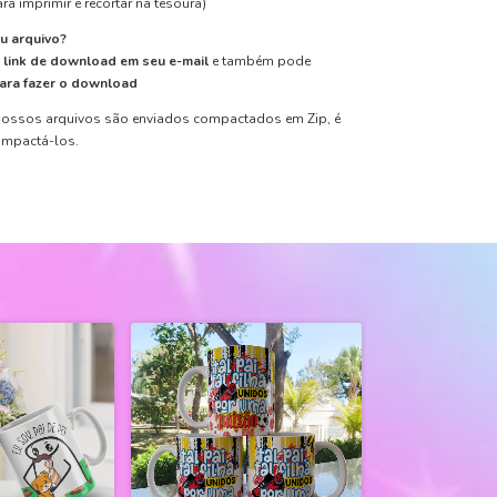
ra imprimir e recortar na tesoura)
u arquivo?
m
link de download em seu e-mail
e também pode
para fazer o download
ossos arquivos são enviados compactados em Zip, é
ompactá-los.