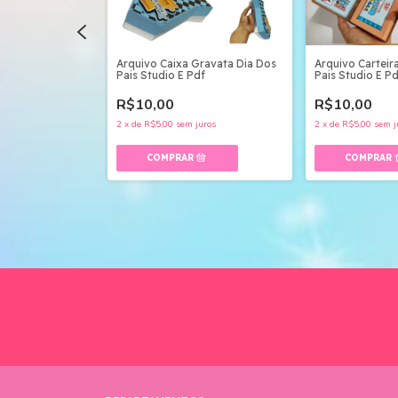
Diamante Dia Dos
Arquivo Caixa Gravata Dia Dos
Arquivo Carteir
df
Pais Studio E Pdf
Pais Studio E P
R$10,00
R$10,00
uros
2
x
de
R$5,00
sem juros
2
x
de
R$5,00
sem j