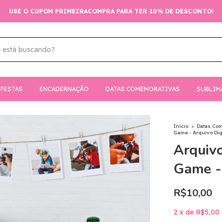
USE O CUPOM PRIMEIRACOMPRA PARA TER 10% DE DESCONTO!
FESTAS
ENCADERNAÇÃO
DATAS COMEMORATIVAS
SUBLIM
Início
>
Datas Co
Game - Arquivo Dig
Arquivo
Game - 
R$10,00
2
x
de
R$5,00