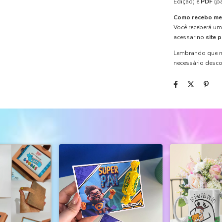
Edição)
e
PDF
(pa
Como recebo me
Você receberá u
acessar no
site 
Lembrando que n
necessário desc