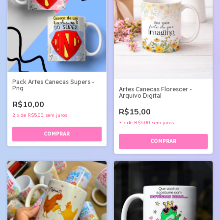
Pack Artes Canecas Supers -
Png
Artes Canecas Florescer -
Arquivo Digital
R$10,00
R$15,00
2
x
de
R$5,00
sem juros
3
x
de
R$5,00
sem juros