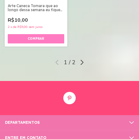
Arte Caneca Tomara que ao
longo dessa semana eu fique
milionária - Arquivo Digital
R$10,00
2
x
de
R$5,00
sem juros
1
/
2
DEPARTAMENTOS
ENTRE EM CONTATO