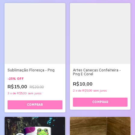
Sublimação Floresça - Png
Artes Canecas Confeiteira -
Png E Corel
-
25
%
OFF
R$10,00
R$15,00
R$20,00
2
x
de
R$5,00
sem juros
3
x
de
R$5,00
sem juros