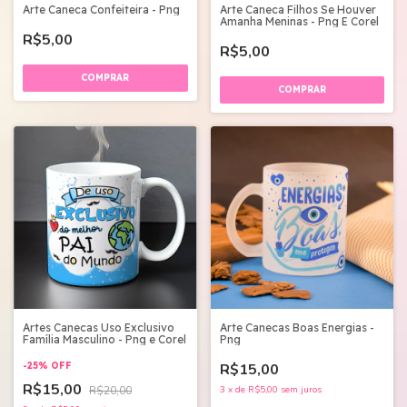
Arte Caneca Confeiteira - Png
Arte Caneca Filhos Se Houver
Amanha Meninas - Png E Corel
R$5,00
R$5,00
Artes Canecas Uso Exclusivo
Arte Canecas Boas Energias -
Família Masculino - Png e Corel
Png
-
25
%
OFF
R$15,00
R$15,00
R$20,00
3
x
de
R$5,00
sem juros