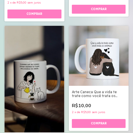
2
x
de
R$5,00
sem juros
Arte Caneca Que a vida te
trate como você trata os
animais- Arquivo Digital
R$10,00
2
x
de
R$5,00
sem juros