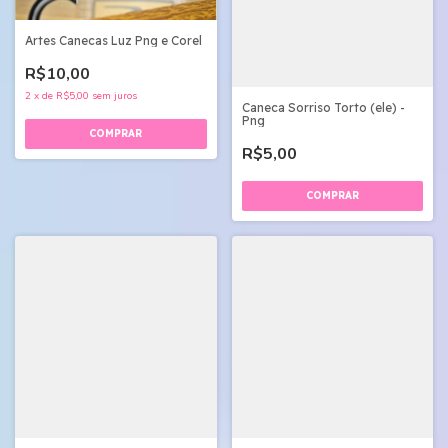
Artes Canecas Luz Png e Corel
R$10,00
2
x
de
R$5,00
sem juros
Caneca Sorriso Torto (ele) -
Png
R$5,00