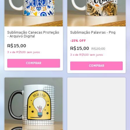
Sublimação Canecas Proteção
Sublimação Palavras - Png
- Arquivo Digital
-
25
%
OFF
R$15,00
R$15,00
R$20,00
3
x
de
R$5,00
sem juros
3
x
de
R$5,00
sem juros