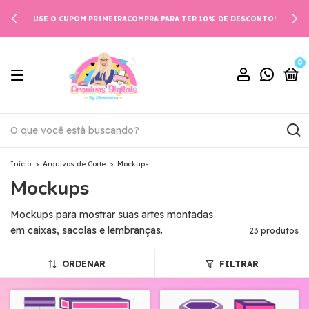
USE O CUPOM PRIMEIRACOMPRA PARA TER 10% DE DESCONTO!
0
Início
>
Arquivos de Corte
>
Mockups
Mockups
Mockups para mostrar suas artes montadas
em caixas, sacolas e lembranças.
23 produtos
ORDENAR
FILTRAR