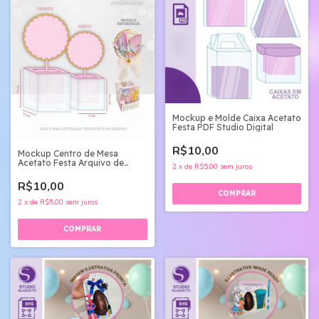
Mockup e Molde Caixa Acetato
Festa PDF Studio Digital
R$10,00
Mockup Centro de Mesa
Acetato Festa Arquivo de
2
x
de
R$5,00
sem juros
Corte
R$10,00
2
x
de
R$5,00
sem juros