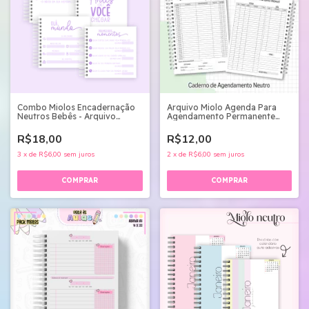
Combo Miolos Encadernação
Arquivo Miolo Agenda Para
Neutros Bebês - Arquivo
Agendamento Permanente
Digital
2024
R$18,00
R$12,00
3
x
de
R$6,00
sem juros
2
x
de
R$6,00
sem juros