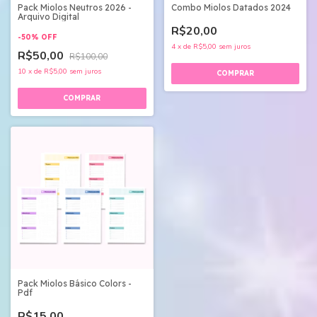
Combo Miolos Datados 2024
Pack Miolos Neutros 2026 -
Arquivo Digital
R$20,00
-
50
%
OFF
4
x
de
R$5,00
sem juros
R$50,00
R$100,00
10
x
de
R$5,00
sem juros
Pack Miolos Básico Colors -
Pdf
R$15,00