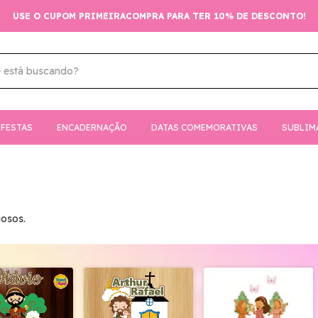
USE O CUPOM PRIMEIRACOMPRA PARA TER 10% DE DESCONTO!
FESTAS
ENCADERNAÇÃO
DATAS COMEMORATIVAS
SUBLIM
iosos.