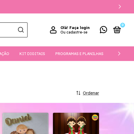
0
Olá!
Faça login
Ou cadastre-se
AÇÃO
KIT DIGITAIS
PROGRAMAS E PLANILHAS
DOWNLOA
Ordenar