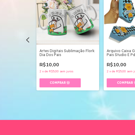
inhas Dia Dos
Artes Digitais Sublimação Flork
Arquivo Caixa G
igital
Dia Dos Pais
Pais Studio E P
R$10,00
R$10,00
,00
2
x
de
R$5,00
sem juros
2
x
de
R$5,00
sem j