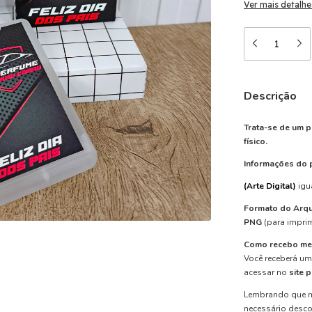
Ver mais detalhe
Descrição
Trata-se de um p
físico.
Informações do 
(Arte Digital)
igu
Formato do Arqu
PNG
(para imprim
Como recebo me
Você receberá u
acessar no
site 
Lembrando que n
necessário desc