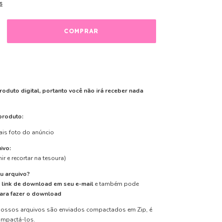
s
roduto digital, portanto você não irá receber nada
produto:
ais foto do anúncio
ivo:
ir e recortar na tesoura)
u arquivo?
m
link de download em seu e-mail
e também pode
para fazer o download
ossos arquivos são enviados compactados em Zip, é
ompactá-los.