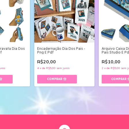
ravata Dia Dos
Encadernação Dia Dos Pais -
Arquivo Caixa D
df
Png E Pdf
Pais Studio E Pd
R$20,00
R$10,00
uros
4
x
de
R$5,00
sem juros
2
x
de
R$5,00
sem j