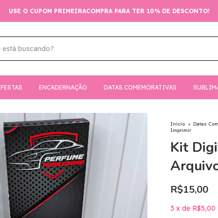
USE O CUPOM PRIMEIRACOMPRA PARA TER 10% DE DESCONTO!
FESTAS
ENCADERNAÇÃO
DATAS COMEMORATIVAS
SUBLIM
Início
>
Datas Co
Imprimir
Kit Dig
Arquivo
R$15,00
3
x
de
R$5,00