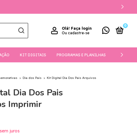
0
Olá!
Faça login
Ou cadastre-se
AÇÃO
KIT DIGITAIS
PROGRAMAS E PLANILHAS
DOWNLOA
memorativas
>
Dia dos Pais
>
Kit Digital Dia Dos Pais Arquivos
ital Dia Dos Pais
s Imprimir
sem juros