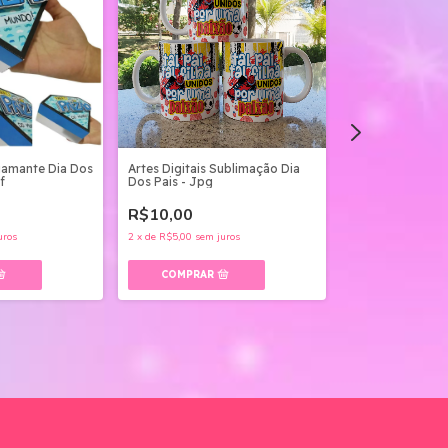
iamante Dia Dos
Artes Digitais Sublimação Dia
f
Dos Pais - Jpg
R$10,00
uros
2
x
de
R$5,00
sem juros
Coleção De Mimo
- Png E Pdf
R$20,00
4
x
de
R$5,00
sem ju