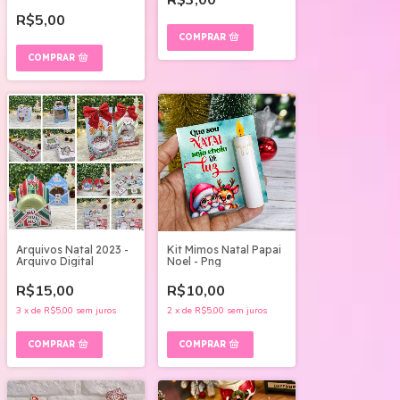
R$3,00
R$5,00
Arquivos Natal 2023 -
Kit Mimos Natal Papai
Arquivo Digital
Noel - Png
R$15,00
R$10,00
3
x
de
R$5,00
sem juros
2
x
de
R$5,00
sem juros