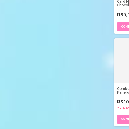
Card M
Chocol
Png e 
R$5,
Combo 
Paneto
Studio
R$10
2
x
de
R