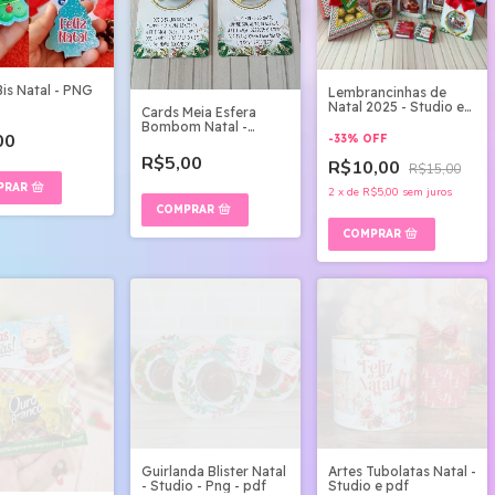
Bis Natal - PNG
Lembrancinhas de
Natal 2025 - Studio e
Cards Meia Esfera
pdf
Bombom Natal -
00
-
33
%
OFF
arquivo digital
R$5,00
R$10,00
R$15,00
2
x
de
R$5,00
sem juros
Guirlanda Blister Natal
Artes Tubolatas Natal -
- Studio - Png - pdf
Studio e pdf