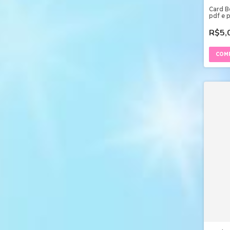
Card 
pdf e 
Imprim
R$5,