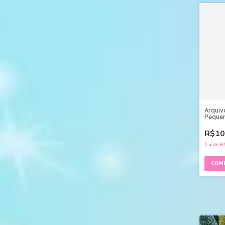
Arquiv
Pequen
Pdf
R$10
2
x
de
R