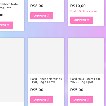
Bombom Natal
R$8,00
R$10,00
png para
ir
2
x
de
R$5,00
sem juros
00
Card Brincos Natalinos
Card Meia Esfera Feliz
- Pdf, Png e Canva
2025 - Png e pdf
R$5,00
R$5,00