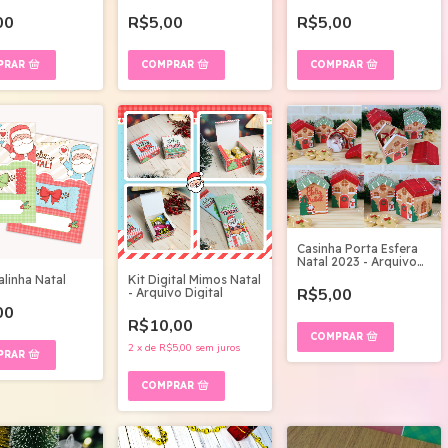
00
R$5,00
R$5,00
Casinha Porta Esfera
Natal 2023 - Arquivo
Digital
alinha Natal
Kit Digital Mimos Natal
R$5,00
- Arquivo Digital
00
R$10,00
2
x
de
R$5,00
sem juros