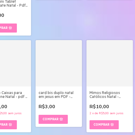
ini Tablet
ate Natal - Pdf,
Canva
00
card bis duplo natal
Caixas para
Mimos Religiosos
em jesus em PDF -
ne Natal - pdf e
Católicos Natal -
Arquivo Digital
Studio e pdf
R$3,00
,00
R$10,00
$5,00
sem juros
2
x
de
R$5,00
sem juros