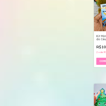
Kit Mi
do Céu
R$10
2
x
de
R