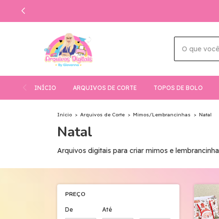
INÍCIO
ARQUIVOS DE CORTE
TOPOS DE BOLO
Início
>
Arquivos de Corte
>
Mimos/Lembrancinhas
>
Natal
Natal
Arquivos digitais para criar mimos e lembrancinha
PREÇO
De
Até