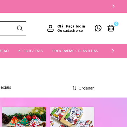
0
Olá!
Faça login
Ou cadastre-se
AÇÃO
KIT DIGITAIS
PROGRAMAS E PLANILHAS
DOWNLOA
eciais
Ordenar