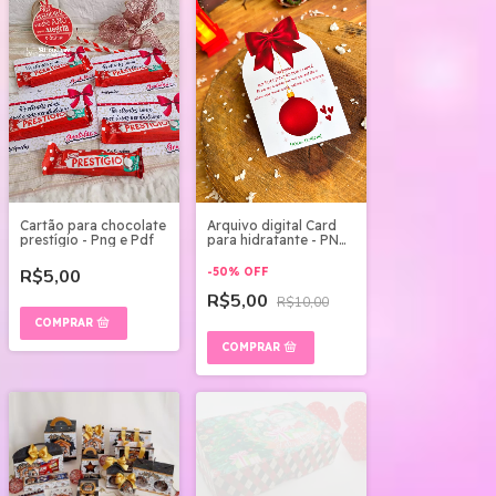
Cartão para chocolate
Arquivo digital Card
prestígio - Png e Pdf
para hidratante - PNG
E PDF
R$5,00
-
50
%
OFF
R$5,00
R$10,00