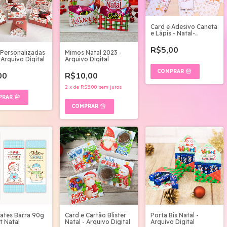
Card e Adesivo Caneta
e Lápis - Natal-
Arquivo Digital
R$5,00
 Personalizadas
Mimos Natal 2023 -
 Arquivo Digital
Arquivo Digital
00
R$10,00
2
x
de
R$5,00
sem juros
ates Barra 90g
Card e Cartão Blister
Porta Bis Natal -
t Natal
Natal - Arquivo Digital
Arquivo Digital