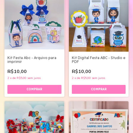
Kit Festa Abc - Arquivo para
Kit Digital Festa ABC - Studio e
imprimir
PDF
R$10,00
R$10,00
2
x
de
R$5,00
sem juros
2
x
de
R$5,00
sem juros