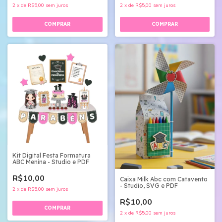
2
x
de
R$5,00
sem juros
2
x
de
R$5,00
sem juros
Kit Digital Festa Formatura
ABC Menina - Studio e PDF
R$10,00
Caixa Milk Abc com Catavento
- Studio, SVG e PDF
2
x
de
R$5,00
sem juros
R$10,00
2
x
de
R$5,00
sem juros