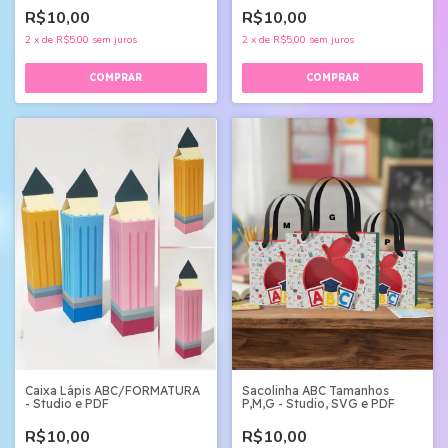
R$10,00
R$10,00
2
x
de
R$5,00
sem juros
2
x
de
R$5,00
sem juros
Sacolinha ABC Tamanhos
Caixa Lápis ABC/FORMATURA
P,M,G - Studio, SVG e PDF
- Studio e PDF
R$10,00
R$10,00