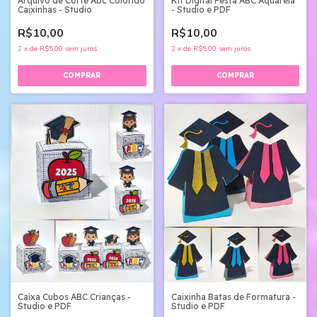
Arquivo de Corte Abc Colorido
Kit Digital Festa ABC Aquarela
Caixinhas - Studio
- Studio e PDF
R$10,00
R$10,00
2
x
de
R$5,00
sem juros
2
x
de
R$5,00
sem juros
Caixa Cubos ABC Crianças -
Caixinha Batas de Formatura -
Studio e PDF
Studio e PDF