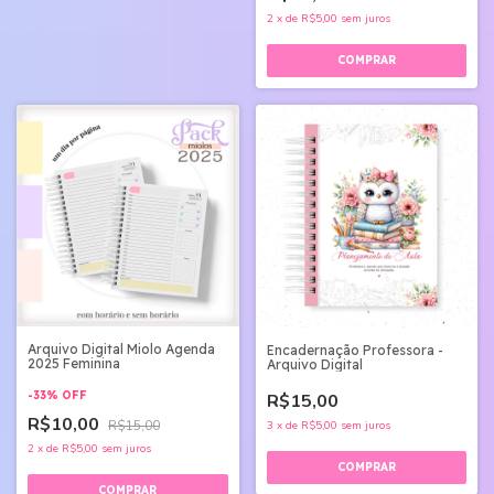
2
x
de
R$5,00
sem juros
Arquivo Digital Miolo Agenda
Encadernação Professora -
2025 Feminina
Arquivo Digital
-
33
%
OFF
R$15,00
R$10,00
R$15,00
3
x
de
R$5,00
sem juros
2
x
de
R$5,00
sem juros