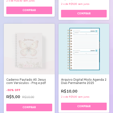
2
x
de
R$6,50
sem juros
2
x
de
R$5,00
sem juros
Caderno Pautado A5 Jesus
Arquivo Digital Miolo Agenda 2
com Versiculos - Png e pdf
Dias Permanente 2025
-
50
%
OFF
R$10,00
R$5,00
R$10,00
2
x
de
R$5,00
sem juros