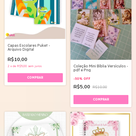
Capas Escolares Puket -
Arquivo Digital
R$10,00
Coleção Mini Bíblia Versículos -
2
x
de
R$5,00
sem juros
pdf e Png
-
50
%
OFF
R$5,00
R$10,00