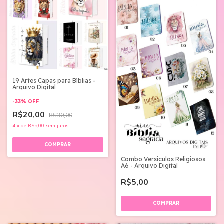
19 Artes Capas para Bíblias -
Arquivo Digital
-
33
%
OFF
R$20,00
R$30,00
4
x
de
R$5,00
sem juros
Combo Versículos Religiosos
A6 - Arquivo Digital
R$5,00