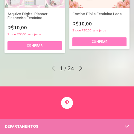
Arquivo Digital Planner
Combo Bíblia Feminina Leoa
Financeiro Feminino
R$10,00
R$10,00
2
x
de
R$5,00
sem juros
2
x
de
R$5,00
sem juros
1
/
24
DEPARTAMENTOS