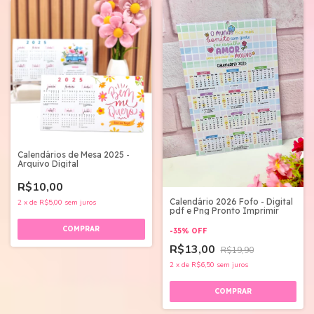
Calendários de Mesa 2025 -
Arquivo Digital
R$10,00
Calendário 2026 Fofo - Digital
2
x
de
R$5,00
sem juros
pdf e Png Pronto Imprimir
-
35
%
OFF
R$13,00
R$19,90
2
x
de
R$6,50
sem juros