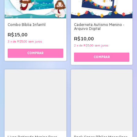
Combo Bíblia Infantil
Caderneta Autismo Menino -
Arquivo Digital
R$15,00
R$10,00
3
x
de
R$5,00
sem juros
2
x
de
R$5,00
sem juros