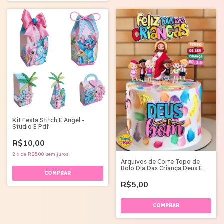
Kit Festa Stitch E Angel -
Studio E Pdf
R$10,00
2
x
de
R$5,00
sem juros
Arquivos de Corte Topo de
Bolo Dia Das Criança Deus É
Bom
R$5,00