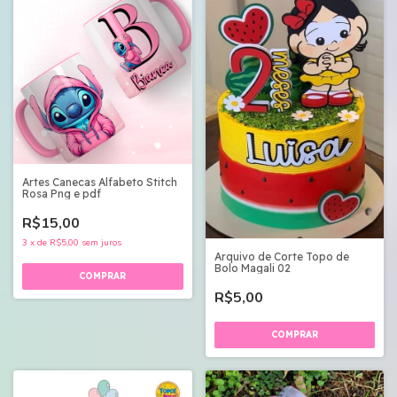
Artes Canecas Alfabeto Stitch
Rosa Png e pdf
R$15,00
3
x
de
R$5,00
sem juros
Arquivo de Corte Topo de
Bolo Magali 02
R$5,00