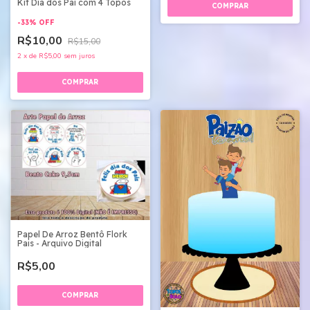
Kit Dia dos Pai com 4 Topos
-
33
%
OFF
R$10,00
R$15,00
2
x
de
R$5,00
sem juros
Papel De Arroz Bentô Flork
Pais - Arquivo Digital
R$5,00