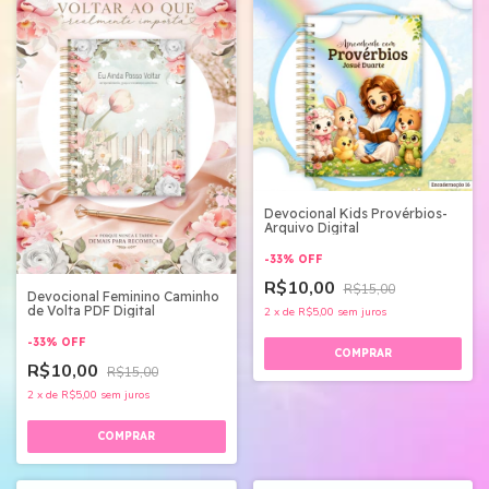
Devocional Kids Provérbios-
Arquivo Digital
-
33
%
OFF
R$10,00
R$15,00
Devocional Feminino Caminho
de Volta PDF Digital
2
x
de
R$5,00
sem juros
-
33
%
OFF
R$10,00
R$15,00
2
x
de
R$5,00
sem juros