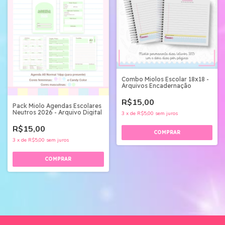
Combo Miolos Escolar 18x18 -
Arquivos Encadernação
R$15,00
Pack Miolo Agendas Escolares
Neutros 2026 - Arquivo Digital
3
x
de
R$5,00
sem juros
R$15,00
3
x
de
R$5,00
sem juros