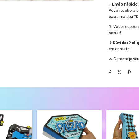
⚡
Envio rápido:
Você receberá o
baixar na aba “D
📂 Você receberá
baixar!
❓
Dúvidas?
cli
em contato!
🔥 Garanta já se