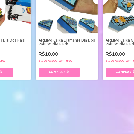
s Dia Dos Pais
Arquivo Caixa Diamante Dia Dos
Arquivo Caixa G
Pais Studio E Pdf
Pais Studio E Pd
R$10,00
R$10,00
uros
2
x
de
R$5,00
sem juros
2
x
de
R$5,00
sem j