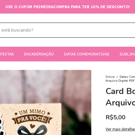
USE O CUPOM PRIMEIRACOMPRA PARA TER 10% DE DESCONTO!
FESTAS
ENCADERNAÇÃO
DATAS COMEMORATIVAS
SUBLIM
Início
>
Datas Co
Arquivo Digital PDF
Card B
Arquivo
R$5,00
Ver mais detalhe