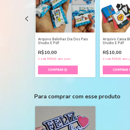
e Caixinhas Dia
Arquivo Balinhas Dia Dos Pais
Arquivo Caixa Bi
Studio E Pdf
Studio E Pdf
R$10,00
R$10,00
uros
2
x
de
R$5,00
sem juros
2
x
de
R$5,00
sem j
Para comprar com esse produto