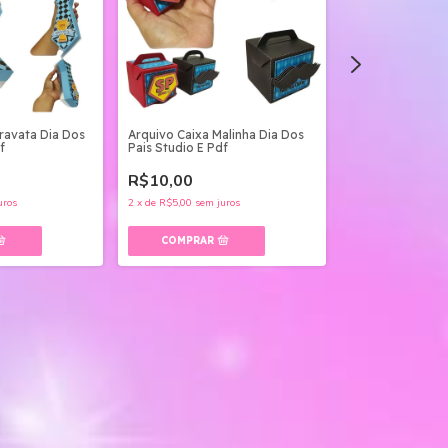
ravata Dia Dos
Arquivo Caixa Malinha Dia Dos
Arquivo Card E 
f
Pais Studio E Pdf
Dos Pais Png E 
R$10,00
R$5,00
uros
2
x
de
R$5,00
sem juros