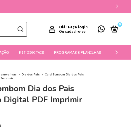
0
Olá!
Faça login
Ou cadastre-se
AÇÃO
KIT DIGITAIS
PROGRAMAS E PLANILHAS
DOWNLOA
memorativas
>
Dia dos Pais
>
Card Bombom Dia dos Pais
 Imprimir
ombom Dia dos Pais
 Digital PDF Imprimir
s