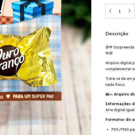
Descrição
🎁💙 Surpreenda 
💙🎁
Arquivo digital 
complementar se
Trata-se de um p
nada físico.
🖨️✂️
Arquivo di
Informações d
Arte digital igu
Formatos do a
PDF/PNG para