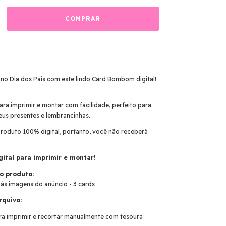
no Dia dos Pais com este lindo Card Bombom digital!
para imprimir e montar com facilidade, perfeito para
us presentes e lembrancinhas.
roduto 100% digital, portanto, você não receberá
gital para imprimir e montar!
o produto:
al às imagens do anúncio - 3 cards
rquivo:
 imprimir e recortar manualmente com tesoura