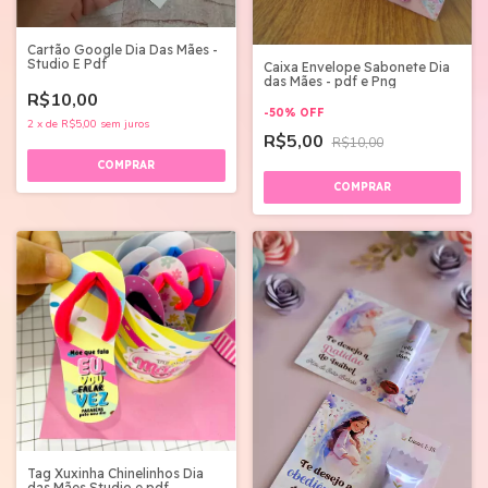
Cartão Google Dia Das Mães -
Studio E Pdf
Caixa Envelope Sabonete Dia
das Mães - pdf e Png
R$10,00
-
50
%
OFF
2
x
de
R$5,00
sem juros
R$5,00
R$10,00
Tag Xuxinha Chinelinhos Dia
das Mães Studio e pdf