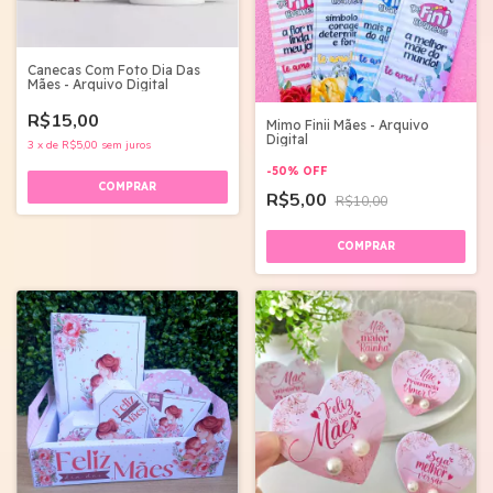
Canecas Com Foto Dia Das
Mães - Arquivo Digital
R$15,00
Mimo Finii Mães - Arquivo
Digital
3
x
de
R$5,00
sem juros
-
50
%
OFF
R$5,00
R$10,00