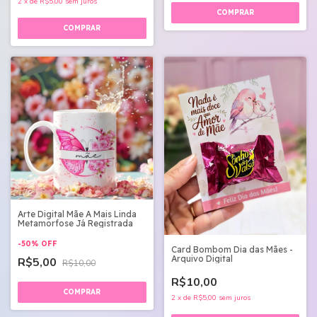
2
x
de
R$5,00
sem juros
Arte Digital Mãe A Mais Linda
Metamorfose Já Registrada
-
50
%
OFF
Card Bombom Dia das Mães -
Arquivo Digital
R$5,00
R$10,00
R$10,00
2
x
de
R$5,00
sem juros