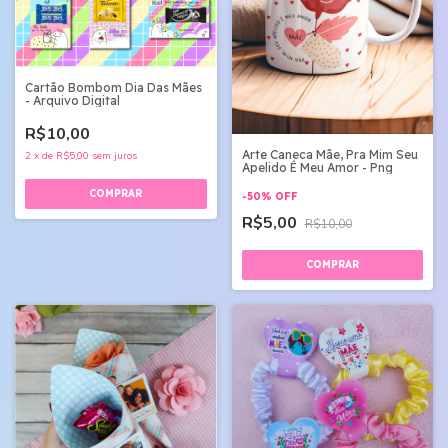
Cartão Bombom Dia Das Mães
- Arquivo Digital
R$10,00
Arte Caneca Mãe, Pra Mim Seu
2
x
de
R$5,00
sem juros
Apelido É Meu Amor - Png
-
50
%
OFF
R$5,00
R$10,00