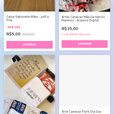
Caixa Sabonete Mães - pdf e
Artes Canecas Mãe De Heróis
Png
Meninos - Arquivo Digital
-
50
%
OFF
R$15,00
R$5,00
R$10,00
3
x
de
R$5,00
sem juros
Arte Canecas Flork Dia Das