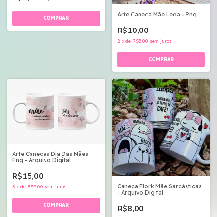
Arte Caneca Mãe Leoa - Png
R$10,00
2
x
de
R$5,00
sem juros
Arte Canecas Dia Das Mães
Png - Arquivo Digital
R$15,00
Caneca Flork Mãe Sarcásticas
3
x
de
R$5,00
sem juros
- Arquivo Digital
R$8,00