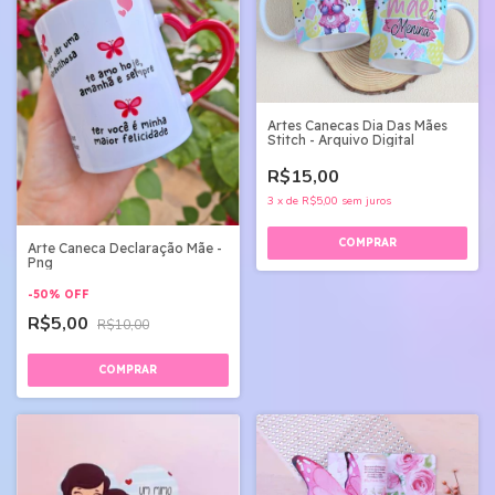
Artes Canecas Dia Das Mães
Stitch - Arquivo Digital
R$15,00
3
x
de
R$5,00
sem juros
Arte Caneca Declaração Mãe -
Png
-
50
%
OFF
R$5,00
R$10,00