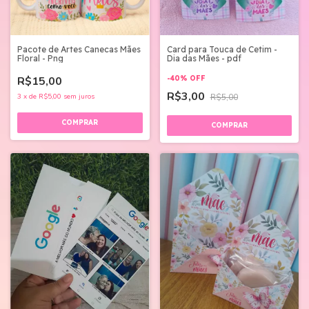
Pacote de Artes Canecas Mães
Card para Touca de Cetim -
Floral - Png
Dia das Mães - pdf
R$15,00
-
40
%
OFF
R$3,00
3
x
de
R$5,00
sem juros
R$5,00