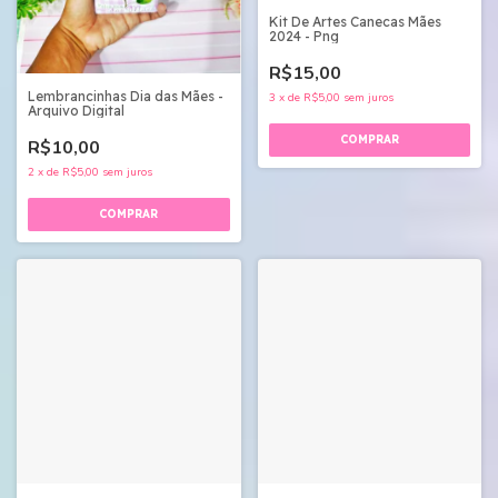
Kit De Artes Canecas Mães
2024 - Png
R$15,00
Lembrancinhas Dia das Mães -
3
x
de
R$5,00
sem juros
Arquivo Digital
R$10,00
2
x
de
R$5,00
sem juros