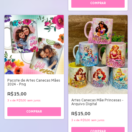
Pacote de Artes Canecas Mães
2024 - Png
R$15,00
Artes Canecas Mãe Princesas -
3
x
de
R$5,00
sem juros
Arquivo Digital
R$15,00
3
x
de
R$5,00
sem juros