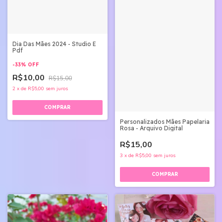
Dia Das Mães 2024 - Studio E
Pdf
-
33
%
OFF
R$10,00
R$15,00
2
x
de
R$5,00
sem juros
Personalizados Mães Papelaria
Rosa - Arquivo Digital
R$15,00
3
x
de
R$5,00
sem juros