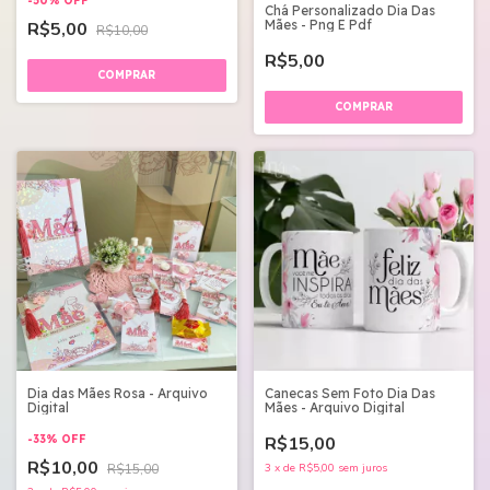
-
50
%
OFF
Chá Personalizado Dia Das
Mães - Png E Pdf
R$5,00
R$10,00
R$5,00
Dia das Mães Rosa - Arquivo
Canecas Sem Foto Dia Das
Digital
Mães - Arquivo Digital
-
33
%
OFF
R$15,00
R$10,00
R$15,00
3
x
de
R$5,00
sem juros