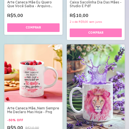
Arte Caneca Mãe Eu Quero
Caixa Sacolinha Dia Das Mães -
Que Você Saiba - Arquivo
Studio E Pdf
Digital
R$5,00
R$10,00
2
x
de
R$5,00
sem juros
Arte Caneca Mãe, Nem Sempre
Me Declaro Mas Hoje - Png
-
50
%
OFF
R$5,00
R$10,00