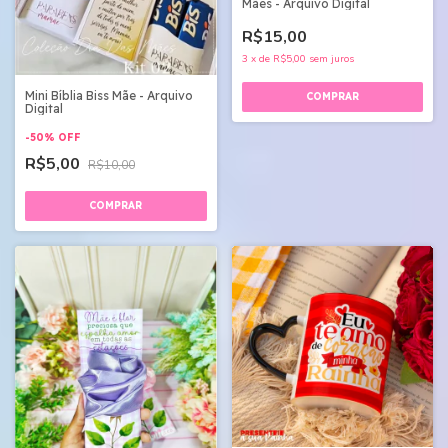
Mães - Arquivo Digital
R$15,00
3
x
de
R$5,00
sem juros
Mini Bíblia Biss Mãe - Arquivo
Digital
-
50
%
OFF
R$5,00
R$10,00