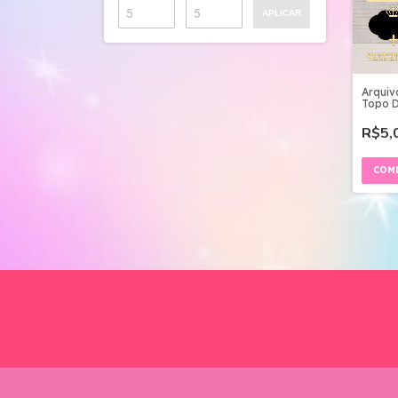
APLICAR
Arquiv
Topo D
3d Prí
R$5,