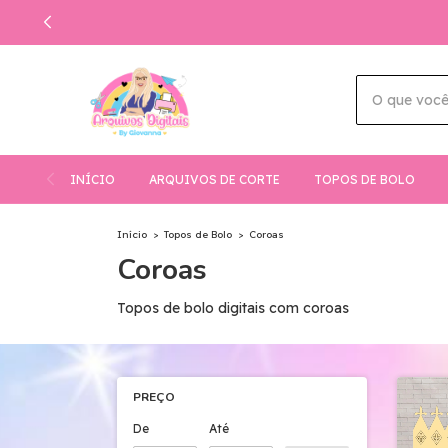
INÍCIO
ARQUIVOS DE CORTE
TOPOS DE BOLO
Início
>
Topos de Bolo
>
Coroas
Coroas
Topos de bolo digitais com coroas
PREÇO
De
Até