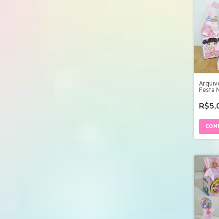
Arquiv
Festa 
Menina
Digital
R$5,