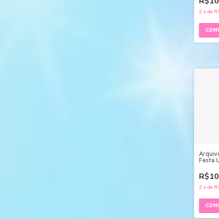
R$10
2
x
de
R
Arquiv
Festa 
Studio
R$10
2
x
de
R