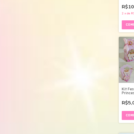
R$10
2
x
de
R
Kit Fes
Prince
Digital
R$5,