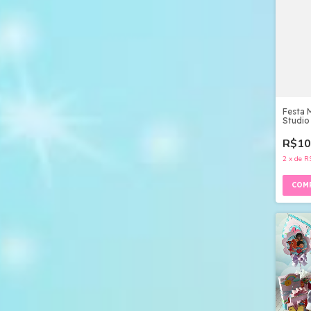
Festa 
Studio
R$10
2
x
de
R