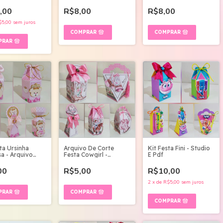
Arquivo Digital
Digital
,00
R$8,00
R$8,00
$5,00
sem juros
ta Ursinha
Arquivo De Corte
Kit Festa Fini - Studio
sa - Arquivo
Festa Cowgirl -
E Pdf
Arquivo Digital
00
R$5,00
R$10,00
2
x
de
R$5,00
sem juros