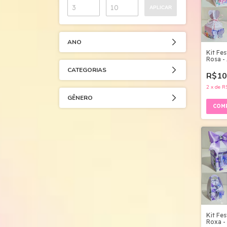
APLICAR
ANO
Kit Fe
Rosa - 
CATEGORIAS
R$10
2
x
de
R
GÊNERO
Kit Fe
Roxa - 