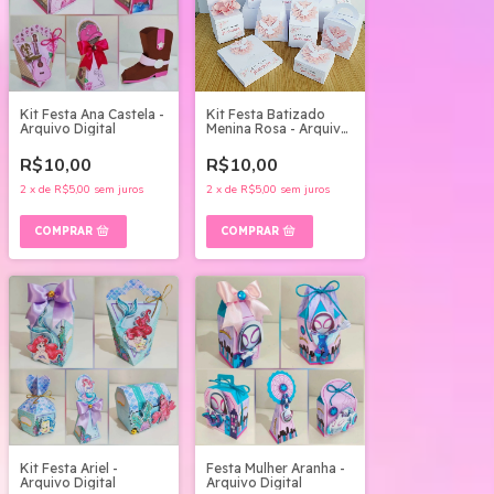
Kit Festa Ana Castela -
Kit Festa Batizado
Arquivo Digital
Menina Rosa - Arquivo
Digital
R$10,00
R$10,00
2
x
de
R$5,00
sem juros
2
x
de
R$5,00
sem juros
Kit Festa Ariel -
Festa Mulher Aranha -
Arquivo Digital
Arquivo Digital