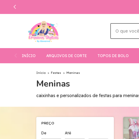
INÍCIO
ARQUIVOS DE CORTE
TOPOS DE BOLO
Início
>
Festas
>
Meninas
Meninas
caixinhas e personalizados de festas para menina
PREÇO
De
Até