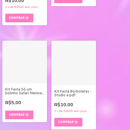
R$10,00
2
x
de
R$5,00
sem juros
Kit Festa Só um
Kit Festa Borboletas -
bolinho Safari Menina -
Studio e pdf
Arquivo Digital
R$5,00
R$10,00
2
x
de
R$5,00
sem juros