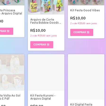
ta Princesa
Kit Festa Good Vibes
 Arquivo Digital
R$10,00
Arquivo de Corte
00
Festa Bobbie Goods -
2
x
de
R$5,00
sem juros
Studio e pdf
R$10,00
2
x
de
R$5,00
sem juros
ta Volta Ao Sol
Kit Festa Kuromi -
o E Pdf
Arquivo Digital
Kit Digital Festa