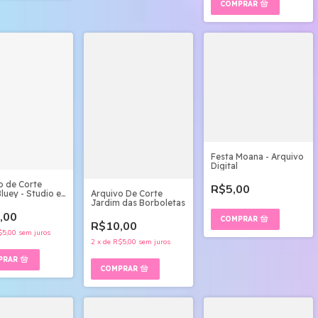
Festa Moana - Arquivo
Digital
o de Corte
R$5,00
Arquivo De Corte
luey - Studio e
Jardim das Borboletas
,00
R$10,00
$5,00
sem juros
2
x
de
R$5,00
sem juros