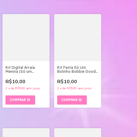
Kit Digital Arraía
Kit Festa Só Um
Menina (Só um
Bolinho Bobbie Goods
bolinho) - ARQ.
Studio e pdf
DIGITAL
R$10,00
R$10,00
2
x
de
R$5,00
sem juros
2
x
de
R$5,00
sem juros