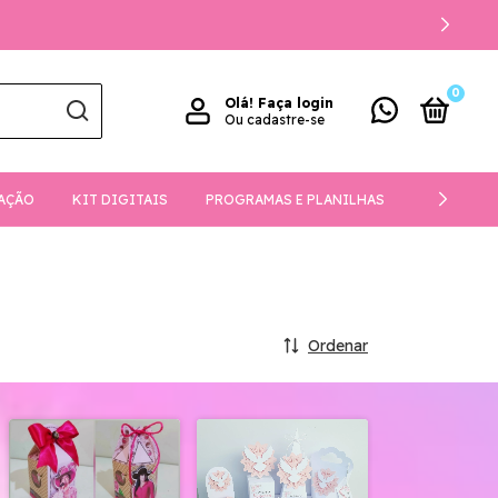
0
Olá!
Faça login
Ou cadastre-se
AÇÃO
KIT DIGITAIS
PROGRAMAS E PLANILHAS
DOWNLOA
Ordenar