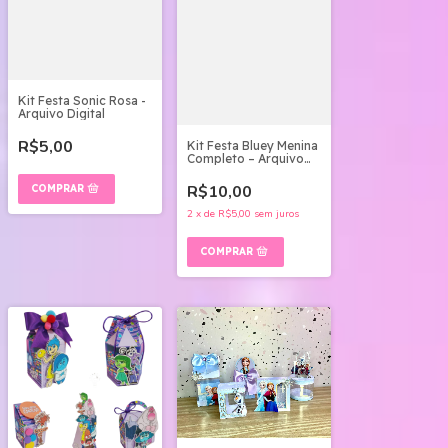
Kit Festa Sonic Rosa -
Arquivo Digital
R$5,00
Kit Festa Bluey Menina
Completo – Arquivo
Digital STUDIO, PDF e
PNG
R$10,00
2
x
de
R$5,00
sem juros