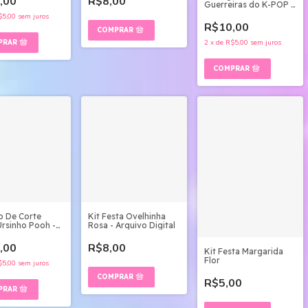
,00
R$8,00
Guerreiras do K-POP -
Studio e PDF
$5,00
sem juros
R$10,00
2
x
de
R$5,00
sem juros
o De Corte
Kit Festa Ovelhinha
Ursinho Pooh -
Rosa - Arquivo Digital
 E Pdf
,00
R$8,00
Kit Festa Margarida
Flor
$5,00
sem juros
R$5,00