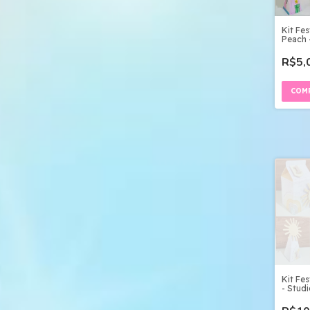
Kit Fes
Peach -
R$5,
Kit Fes
- Studi