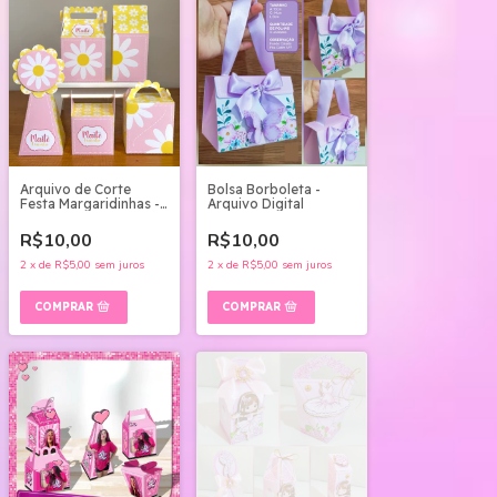
Arquivo de Corte
Bolsa Borboleta -
Festa Margaridinhas -
Arquivo Digital
Studio e pdf
R$10,00
R$10,00
2
x
de
R$5,00
sem juros
2
x
de
R$5,00
sem juros