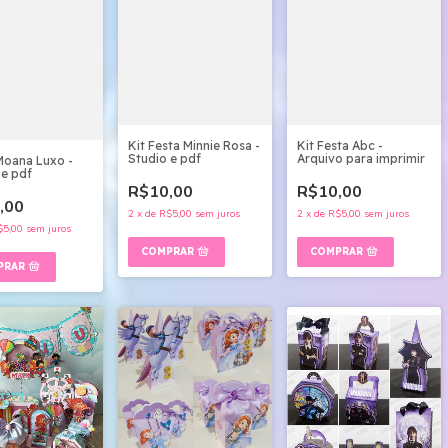
Kit Festa Minnie Rosa -
Kit Festa Abc -
Studio e pdf
Arquivo para imprimir
Moana Luxo -
 e pdf
R$10,00
R$10,00
,00
2
x
de
R$5,00
sem juros
2
x
de
R$5,00
sem juros
$5,00
sem juros