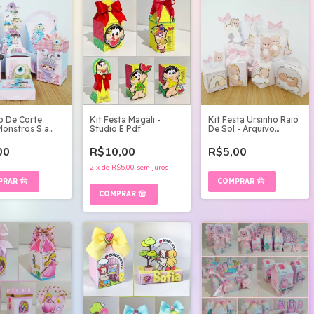
o De Corte
Kit Festa Magali -
Kit Festa Ursinho Raio
Monstros S.a
Studio E Pdf
De Sol - Arquivo
 - Arquivo
Digital
00
R$10,00
R$5,00
2
x
de
R$5,00
sem juros