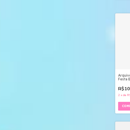
Arquiv
Festa B
pdf
R$10
2
x
de
R