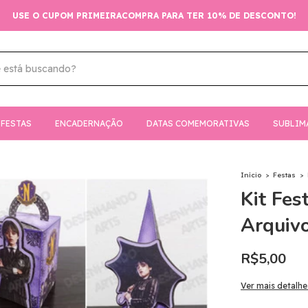
USE O CUPOM PRIMEIRACOMPRA PARA TER 10% DE DESCONTO!
FESTAS
ENCADERNAÇÃO
DATAS COMEMORATIVAS
SUBLIM
Início
>
Festas
>
Kit Fes
Arquivo
R$5,00
Ver mais detalhe