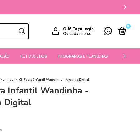
0
Olá!
Faça login
Ou cadastre-se
AÇÃO
KIT DIGITAIS
PROGRAMAS E PLANILHAS
DOWNLOA
Meninas
>
Kit Festa Infantil Wandinha - Arquivo Digital
ta Infantil Wandinha -
 Digital
s