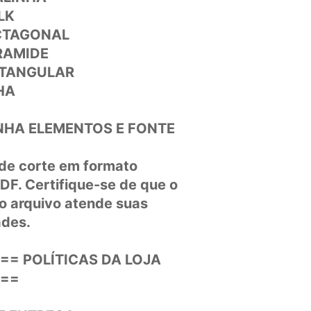
LK
CTAGONAL
RAMIDE
ETANGULAR
HA
HA ELEMENTOS E FONTE
 de corte em formato
F. Certifique-se de que o
o arquivo atende suas
ades.
= POLÍTICAS DA LOJA
==