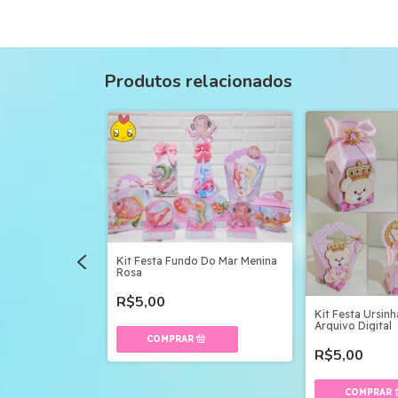
Produtos relacionados
Kit Festa Fundo Do Mar Menina
Rosa
R$5,00
esa Peach -
Kit Festa Ursinh
Arquivo Digital
R$5,00