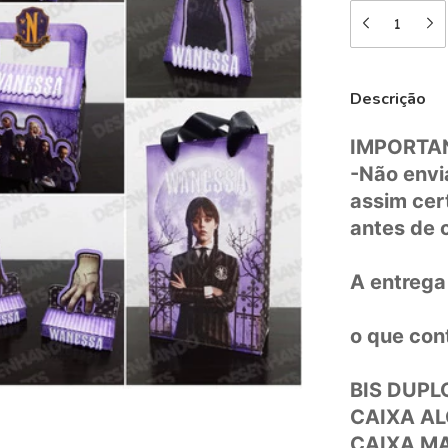
Descrição
IMPORTAN
-Não envi
assim cer
antes de 
A entrega 
o que con
BIS DUPL
CAIXA A
CAIXA M