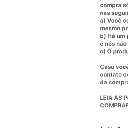
compra só
nas segui
a) Você c
mesmo pr
b) Há um 
e nós não
c) O prod
Caso você
contato c
da compr
LEIA AS 
COMPRAR