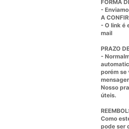
FORMA D
- Enviamo
A CONFI
- O link é
mail
PRAZO DE
- Normalm
automatic
porém se 
mensagem
Nosso pra
úteis.
REEMBOL
Como este
pode ser 