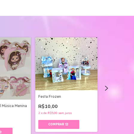
Festa Frozen
R$10,00
il Música Menina
Kit Festa Ursinh
Arquivo Digital
2
x
de
R$5,00
sem juros
R$5,00