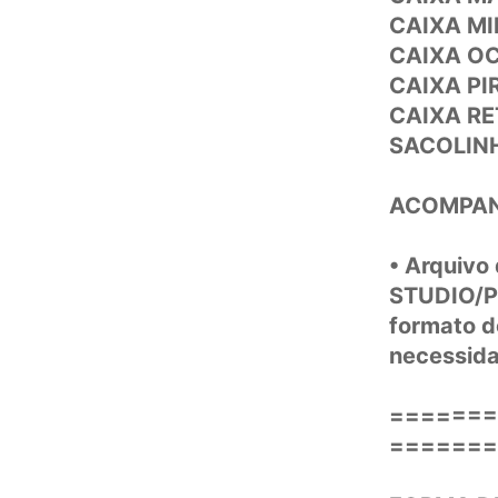
CAIXA MI
CAIXA O
CAIXA PI
CAIXA R
SACOLIN
ACOMPAN
• Arquivo
STUDIO/PD
formato d
necessid
========
=======