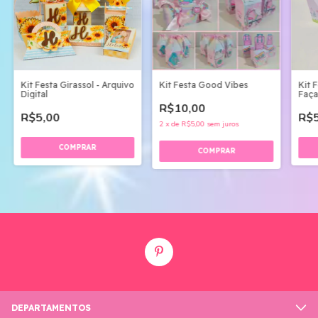
Kit Festa Girassol - Arquivo
Kit Festa Good Vibes
Kit 
Digital
Faça
R$10,00
R$5,00
R$5
2
x
de
R$5,00
sem juros
DEPARTAMENTOS