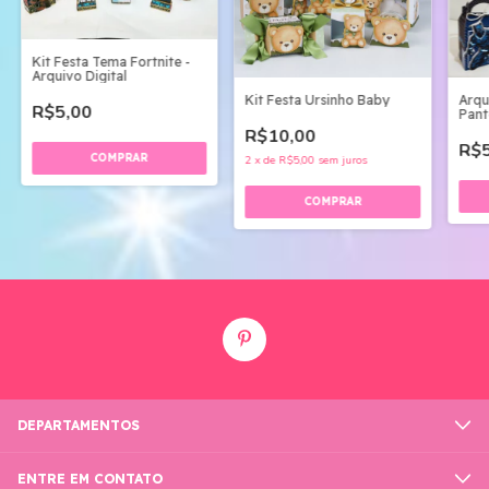
Kit Festa Tema Fortnite -
Arquivo Digital
Kit Festa Ursinho Baby
Arqu
R$5,00
Pant
Digit
R$10,00
R$5
2
x
de
R$5,00
sem juros
DEPARTAMENTOS
ENTRE EM CONTATO