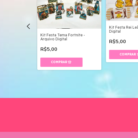
Kit Festa Rei Le
Digital
Kit Festa Tema Fortnite -
Arquivo Digital
R$5,00
te Festa Pantera
R$5,00
 Digital