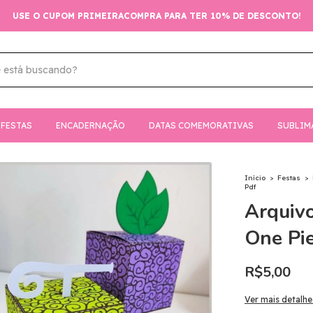
USE O CUPOM PRIMEIRACOMPRA PARA TER 10% DE DESCONTO!
FESTAS
ENCADERNAÇÃO
DATAS COMEMORATIVAS
SUBLIM
Início
>
Festas
>
Pdf
Arquivo
One Pie
R$5,00
Ver mais detalhe