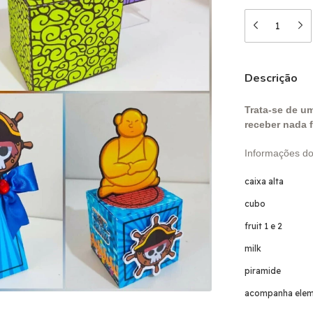
Descrição
Trata-se de um
receber nada f
Informações do
caixa alta
cubo
fruit 1 e 2
milk
piramide
acompanha elem