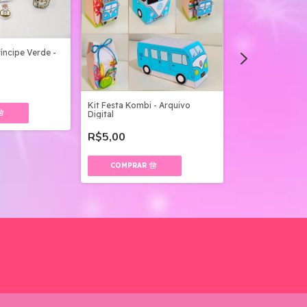
íncipe Verde -
Kit Festa Kombi - Arquivo
Kit Festa Pequen
Digital
Arquivo Digital
R$5,00
R$5,00