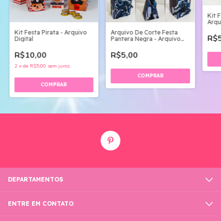
Kit 
Arqu
Kit Festa Pirata - Arquivo
Arquivo De Corte Festa
R$5
Digital
Pantera Negra - Arquivo
Digital
R$10,00
R$5,00
2
x
de
R$5,00
sem juros
DEPARTAMENTOS
ENTRE EM CONTATO