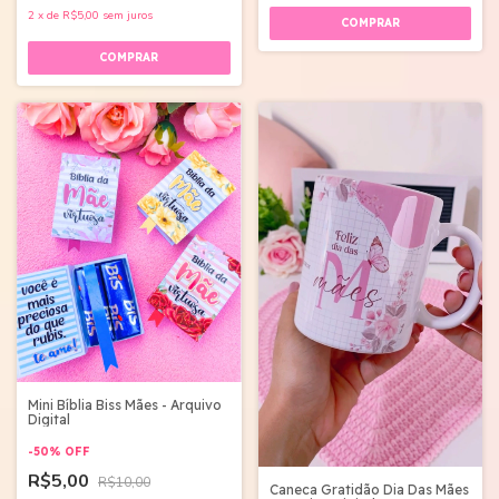
2
x
de
R$5,00
sem juros
Mini Bíblia Biss Mães - Arquivo
Digital
-
50
%
OFF
R$5,00
R$10,00
Caneca Gratidão Dia Das Mães