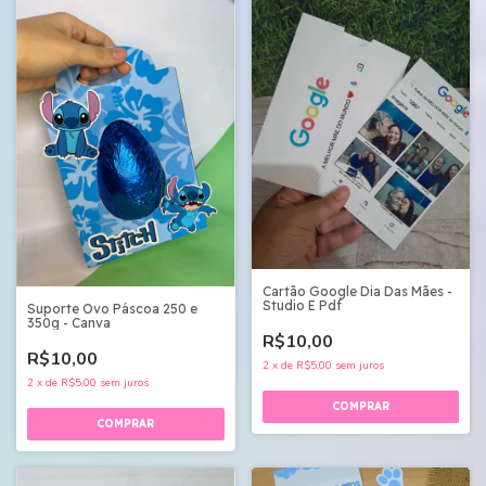
Cartão Google Dia Das Mães -
Studio E Pdf
Suporte Ovo Páscoa 250 e
350g - Canva
R$10,00
R$10,00
2
x
de
R$5,00
sem juros
2
x
de
R$5,00
sem juros