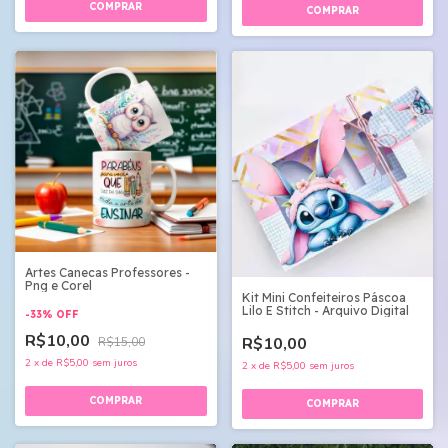
Artes Canecas Professores -
Png e Corel
Kit Mini Confeiteiros Páscoa
Lilo E Stitch - Arquivo Digital
-
33
%
OFF
R$10,00
R$10,00
R$15,00
2
x
de
R$5,00
sem juros
2
x
de
R$5,00
sem juros