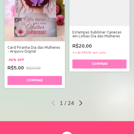
Estampas Sublimar Canecas
em Linhas Dia das Mulheres
R$20,00
Card Piranha Dia das Mulheres
- Arquivo Digital
4
x
de
R$5,00
sem juros
-
50
%
OFF
R$5,00
R$10,00
1
/
24