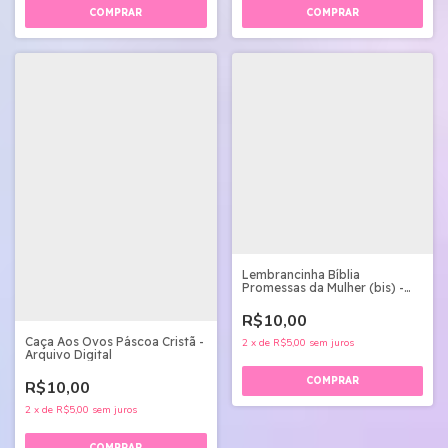
Lembrancinha Bíblia
Promessas da Mulher (bis) -
Arquivo
R$10,00
Caça Aos Ovos Páscoa Cristã -
2
x
de
R$5,00
sem juros
Arquivo Digital
R$10,00
2
x
de
R$5,00
sem juros