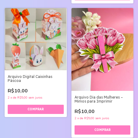
Arquivo Digital Caixinhas
Páscoa
R$10,00
Arquivo Dia das Mulheres –
2
x
de
R$5,00
sem juros
Mimos para Imprimir
R$10,00
2
x
de
R$5,00
sem juros