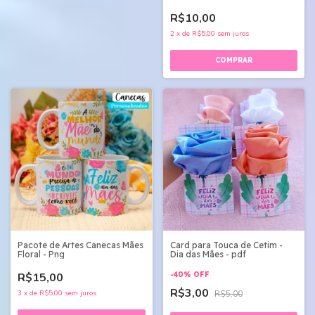
R$10,00
2
x
de
R$5,00
sem juros
Pacote de Artes Canecas Mães
Card para Touca de Cetim -
Floral - Png
Dia das Mães - pdf
R$15,00
-
40
%
OFF
R$3,00
3
x
de
R$5,00
sem juros
R$5,00