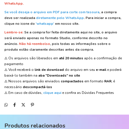
WhatsApp.
Se você deseja o arquivo em PDF para corte com tesoura
, a compra
deve ser realizada
diretamente pelo WhatsApp
.
Para iniciar a compra,
clique no icone do
'whatsapp'
em nosso site.
Lembre-se:
Se a compra for feita diretamente aqui no site, o arquivo
será enviado apenas no formato Studio, conforme descrito no
anúncio.
Não há reembolso
, pois todas as informações sobre o
produto estão claramente descritas antes da compra.
⚠️ Os arquivos são liberados em
até 20 minutos
após a confirmação de
pagamento
⚠️ Você receberá o
link de download
do arquivo em seu
e-mail
e poderá
baixá-lo também na
aba "Downloads" no site
⚠️ Nossos arquivos são enviados
compactados
em formato
RAR
, é
necessário
descompactá-los
⚠️ Em caso de dúvidas,
clique aqui
e confira as Dúvidas Frequentes
Produtos relacionados