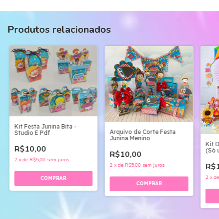
Produtos relacionados
Kit Festa Junina Bita -
Arquivo de Corte Festa
Studio E Pdf
Junina Menino
Kit 
R$10,00
(Só 
R$10,00
DIG
2
x
de
R$5,00
sem juros
R$1
2
x
de
R$5,00
sem juros
2
x
d