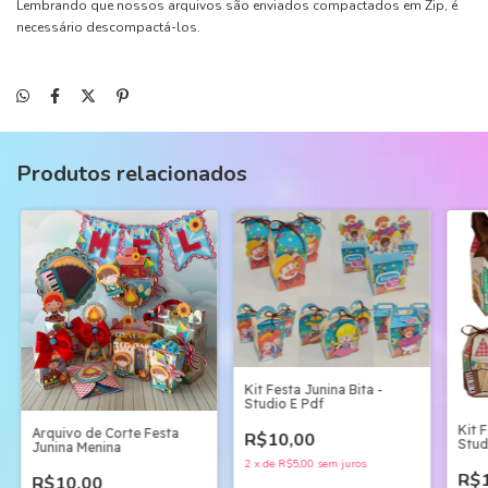
Lembrando que nossos arquivos são enviados compactados em Zip, é
necessário descompactá-los.
Produtos relacionados
Kit Festa Junina Bita -
Studio E Pdf
Kit 
Arquivo de Corte Festa
R$10,00
Stud
Junina Menina
2
x
de
R$5,00
sem juros
R$1
R$10,00