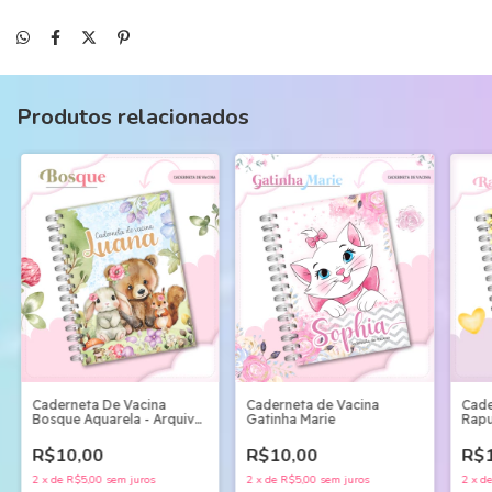
Produtos relacionados
Caderneta De Vacina
Caderneta de Vacina
Cade
Bosque Aquarela - Arquivo
Gatinha Marie
Rapu
Digital
R$10,00
R$10,00
R$1
2
x
de
R$5,00
sem juros
2
x
de
R$5,00
sem juros
2
x
d