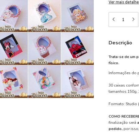
Ver mais detalhe
Descrição
Trata-se de um p
físico.
Informações do 
30 caixas confor
tamanhos 150g, 
Formato: Studio (
COMO RECEBERE
finalização será
pedido,
por isso,