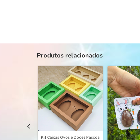
Produtos relacionados
s Páscoa Arquivo
ette Studio
Kit Caixas Ovos e Doces Páscoa