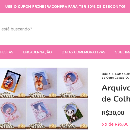
USE O CUPOM PRIMEIRACOMPRA PARA TER 10% DE DESCONTO!
FESTAS
ENCADERNAÇÃO
DATAS COMEMORATIVAS
SUBLIM
Início
>
Datas Co
de Corte Caixas Ovo
Arquivo
de Colh
R$30,00
6
x
de
R$5,00