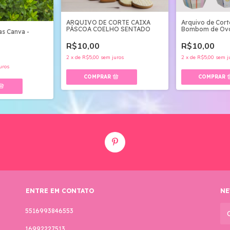
Arquivo de Cort
ARQUIVO DE CORTE CAIXA
Bombom de Ovo
PÁSCOA COELHO SENTADO
as Canva -
Imprimir
R$10,00
R$10,00
2
x
de
R$5,00
sem j
2
x
de
R$5,00
sem juros
uros
ENTRE EM CONTATO
NE
5516993846553
16992227513