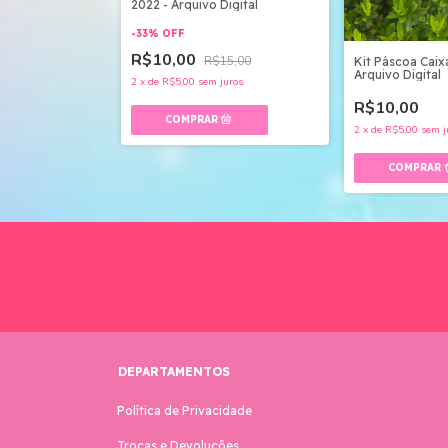
2022 - Arquivo Digital
-
33
%
OFF
R$10,00
R$15,00
Kit Páscoa Caix
Arquivo Digital
2
x
de
R$5,00
sem juros
R$10,00
2
x
de
R$5,00
sem j
DEPARTAMENTOS
Política de Privacidade
Trocas e Devoluções