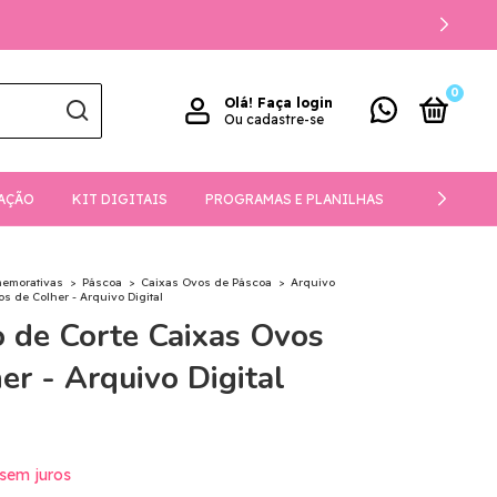
0
Olá!
Faça login
Ou cadastre-se
AÇÃO
KIT DIGITAIS
PROGRAMAS E PLANILHAS
DOWNLOA
memorativas
>
Páscoa
>
Caixas Ovos de Páscoa
>
Arquivo
s de Colher - Arquivo Digital
 de Corte Caixas Ovos
er - Arquivo Digital
sem juros