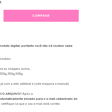
s
roduto digital, portanto você não irá receber nada
produto:
me as imagens acima...
250g,350g,500g
já com a arte, editável e corte maquina e manual)
I O ARQUIVO?
Após a
automaticamente enviado para o e-mail cadastrado do
 certifique-se que o seu e-mail está correto