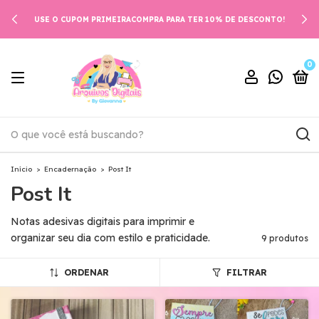
USE O CUPOM PRIMEIRACOMPRA PARA TER 10% DE DESCONTO!
0
Início
>
Encadernação
>
Post It
Post It
Notas adesivas digitais para imprimir e
organizar seu dia com estilo e praticidade.
9 produtos
ORDENAR
FILTRAR