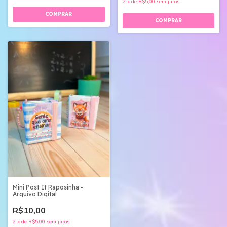
2
x
de
R$5,00
sem juros
Mini Post It Raposinha -
Arquivo Digital
R$10,00
2
x
de
R$5,00
sem juros