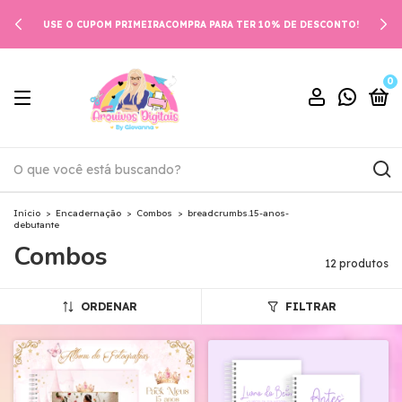
USE O CUPOM PRIMEIRACOMPRA PARA TER 10% DE DESCONTO!
0
Início
>
Encadernação
>
Combos
>
breadcrumbs.15-anos-
debutante
Combos
12 produtos
ORDENAR
FILTRAR