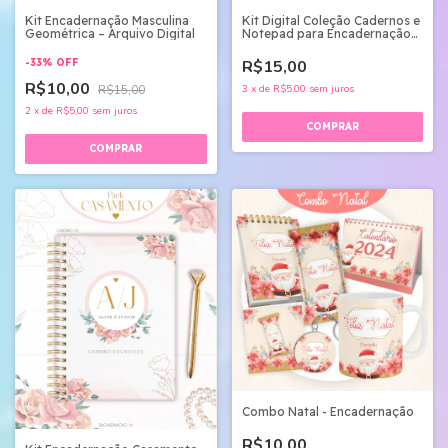
Kit Encadernação Masculina
Kit Digital Coleção Cadernos e
Geométrica – Arquivo Digital
Notepad para Encadernação
(PDF e PNG)
-
33
%
OFF
R$15,00
R$10,00
R$15,00
3
x
de
R$5,00
sem juros
2
x
de
R$5,00
sem juros
Combo Natal - Encadernação
R$10,00