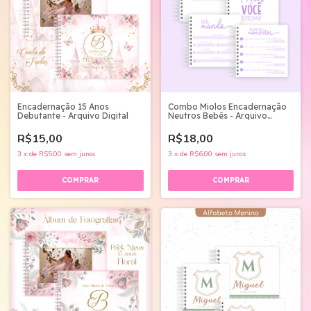
Encadernação 15 Anos
Combo Miolos Encadernação
Debutante - Arquivo Digital
Neutros Bebês - Arquivo
Digital
R$15,00
R$18,00
3
x
de
R$5,00
sem juros
3
x
de
R$6,00
sem juros