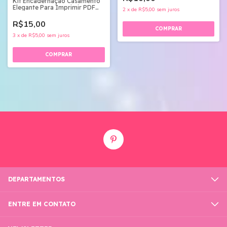
Kit Encadernação Casamento
Elegante Para Imprimir PDF
2
x
de
R$5,00
sem juros
Digital
R$15,00
3
x
de
R$5,00
sem juros
DEPARTAMENTOS
ENTRE EM CONTATO