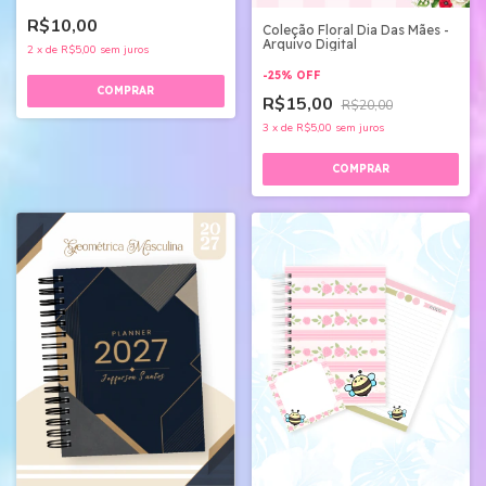
R$10,00
Coleção Floral Dia Das Mães -
Arquivo Digital
2
x
de
R$5,00
sem juros
-
25
%
OFF
R$15,00
R$20,00
3
x
de
R$5,00
sem juros