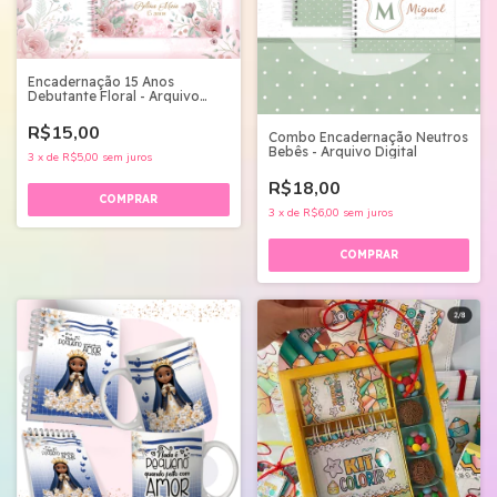
Encadernação 15 Anos
Debutante Floral - Arquivo
Digital
R$15,00
Combo Encadernação Neutros
Bebês - Arquivo Digital
3
x
de
R$5,00
sem juros
R$18,00
3
x
de
R$6,00
sem juros