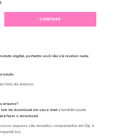
s
roduto digital, portanto você não irá receber nada
produto:
ais foto do anúncio
u arquivo?
m
link de download em seu e-mail
e também pode
para fazer o download
ossos arquivos são enviados compactados em Zip, é
ompactá-los.