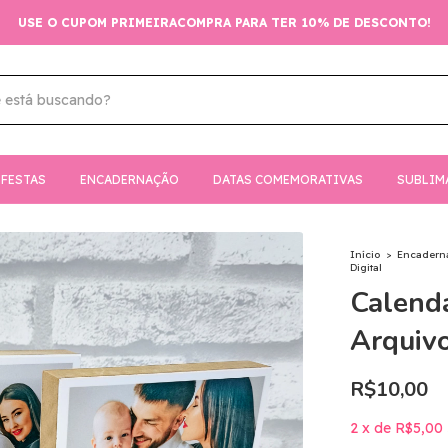
USE O CUPOM PRIMEIRACOMPRA PARA TER 10% DE DESCONTO!
FESTAS
ENCADERNAÇÃO
DATAS COMEMORATIVAS
SUBLIM
Início
>
Encadern
Digital
Calendá
Arquivo
R$10,00
2
x
de
R$5,00