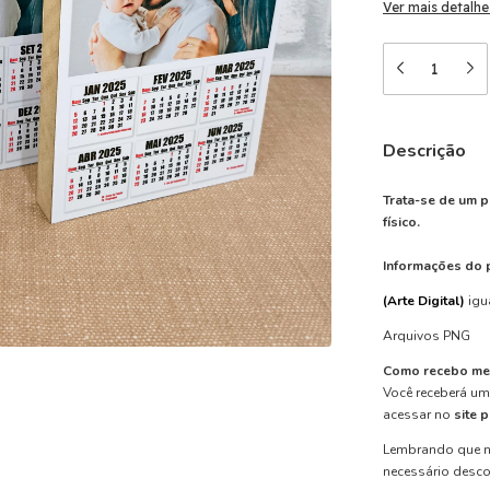
Ver mais detalhe
Descrição
Trata-se de um p
físico.
Informações do 
(Arte Digital)
igu
Arquivos PNG
Como recebo me
Você receberá u
acessar no
site 
Lembrando que n
necessário desc