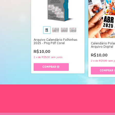
Arquivo Calendário Folhinhas
2025 - Png Pdf Corel
Calendário Pola
Arquivo Digital
R$10,00
R$10,00
2
x
de
R$5,00
sem juros
2
x
de
R$5,00
sem j