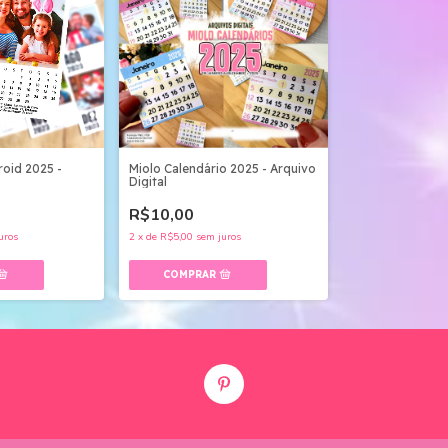
roid 2025 -
Miolo Calendário 2025 - Arquivo
Digital
R$10,00
uros
2
x
de
R$5,00
sem juros