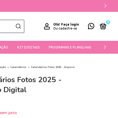
0
Olá!
Faça login
Ou cadastre-se
AÇÃO
KIT DIGITAIS
PROGRAMAS E PLANILHAS
DOWNLOA
ação
>
Calendários
>
Calendários Fotos 2025 - Arquivo
rios Fotos 2025 -
 Digital
sem juros