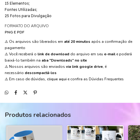
15 Elementos;
Fontes Utilizadas;
25 Fotos para Divulgação
FORMATO DO ARQUIVO
PNG E PDF
⚠️ Os arquivos são liberados em
até 20 minutos
após a confirmação de
pagamento
⚠️ Você receberá o
link de download
do arquivo em seu
e-mail
e poderá
baixá-lo também na
aba "Downloads" no site
⚠️ Nossos arquivos são enviados
via link google drive
, é
necessário
descompactá-los
⚠️ Em caso de dúvidas,
clique aqui
e confira as Dúvidas Frequentes
Produtos relacionados