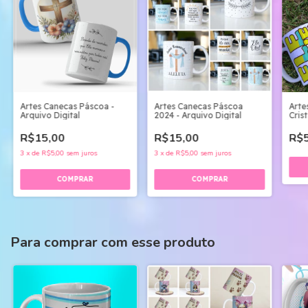
Artes Canecas Páscoa -
Artes Canecas Páscoa
Arte
Arquivo Digital
2024 - Arquivo Digital
Crist
R$15,00
R$15,00
R$5
3
x
de
R$5,00
sem juros
3
x
de
R$5,00
sem juros
Para comprar com esse produto