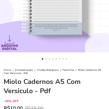
Início
>
Encadernação
>
Cristão/Religioso
>
Feminina
>
Miolo Cadernos A5
Com Versiculo - Pdf
Miolo Cadernos A5 Com
Versiculo - Pdf
-
33
%
OFF
R$10,00
R$15,00