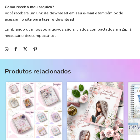
Como recebo meu arquivo?
Você receberá um
link de download em seu e-mail
e também pode
acessar no
site para fazer o download
Lembrando que nossos arquivos são enviados compactados em Zip, é
necessário descompactá-los.
Produtos relacionados