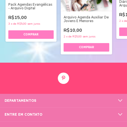
Diár
Pack Agendas Evangélicas
Arqu
- Arquivo Digital
R$1
R$15,00
Arquivo Agenda Auxiliar De
Jovens E Menores
2
x
d
3
x
de
R$5,00
sem juros
R$10,00
2
x
de
R$5,00
sem juros
DEPARTAMENTOS
ENTRE EM CONTATO