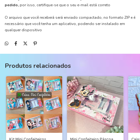
pedido,
por isso, certifique-se que o seu e-mail está correto
O arquivo que você receberá será enviado compactado, no formato ZIP e é
necessário que você tenha um aplicativo, podendo ser instalado em
qualquer dispositivo
Produtos relacionados
Kit Mini Confeiteiros
Mini Confeiteiro Páscoa
Caix