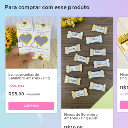
Para comprar com esse produto
Lembrancinhas de
Mimo
Setembro Amarelo - Png
Png 
-
50
%
OFF
R$1
R$5,00
R$10,00
2
x
d
Mimos de Setembro
Amarelo - Png e pdf
R$10,00