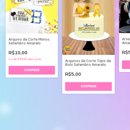
Arte
Arquivo de Corte Mimos
Amar
Setembro Amarelo
R$5
R$10,00
2
x
de
R$5,00
sem juros
Arquivos de Corte Topo de
Bolo Setembro Amarelo
R$5,00