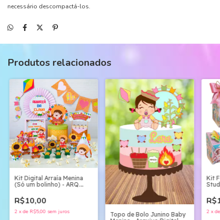
necessário descompactá-los.
Produtos relacionados
Kit Digital Arraía Menina
Kit 
(Só um bolinho) - ARQ.
Stud
DIGITAL
R$10,00
R$1
2
x
de
R$5,00
sem juros
2
x
d
Topo de Bolo Junino Baby