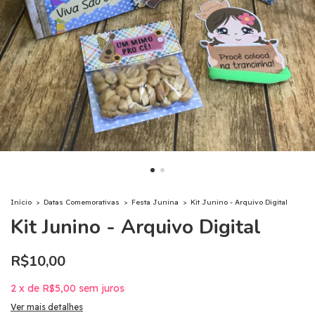
Início
>
Datas Comemorativas
>
Festa Junina
>
Kit Junino - Arquivo Digital
Kit Junino - Arquivo Digital
R$10,00
2
x
de
R$5,00
sem juros
Ver mais detalhes