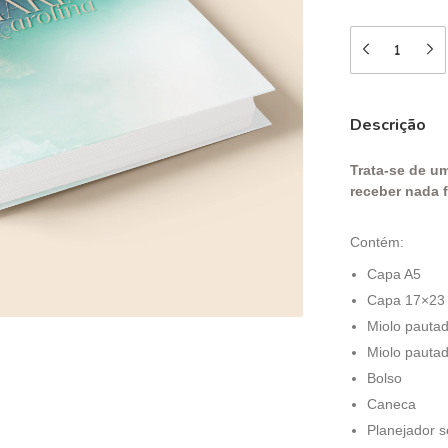
Descrição
Trata-se de um
receber nada f
Contém:
Capa A5
Capa 17×23
Miolo pauta
Miolo pauta
Bolso
Caneca
Planejador 