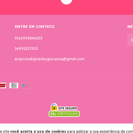
ENTRE EM CONTATO
NE
5516993846553
16992227513
arquivosdigitaisbygiovanna@gmail.com
 reservados.
e site
você aceita o uso de cookies
para agilizar a sua experiência de co