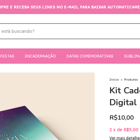
FESTAS
ENCADERNAÇÃO
DATAS COMEMORATIVAS
SUBLIM
Início
>
Produtos
Kit Cad
Digital
R$10,00
2
x
de
R$5,00
Ver mais detalhe