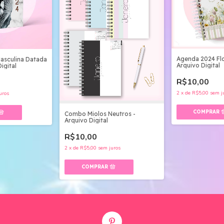
Agenda 2024 Flo
Masculina Datada
Arquivo Digital
igital
R$10,00
2
x
de
R$5,00
sem j
uros
Combo Miolos Neutros -
Arquivo Digital
R$10,00
2
x
de
R$5,00
sem juros