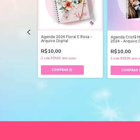
ármore Cinza-
Agenda 2024 Floral E Rosa -
Agenda Cristã 
Arquivo Digital
2024 - Arquivo D
R$10,00
R$10,00
uros
2
x
de
R$5,00
sem juros
2
x
de
R$5,00
sem j