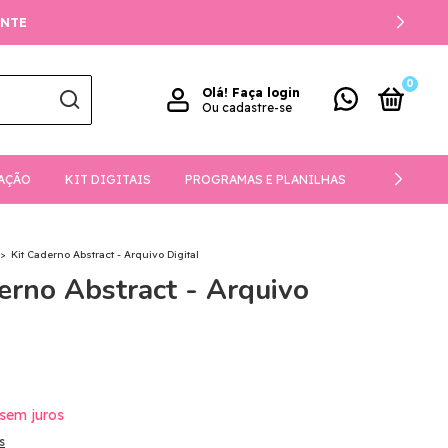
USE O CUPOM PRIMEIRA
0
Olá!
Faça login
Ou cadastre-se
AÇÃO
KIT DIGITAIS
PROGRAMAS E PLANILHAS
DOWNLOA
>
Kit Caderno Abstract - Arquivo Digital
erno Abstract - Arquivo
sem juros
s