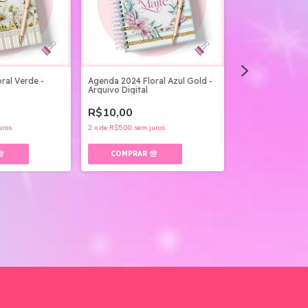
ral Verde -
Agenda 2024 Floral Azul Gold -
Agenda 2024 Pre
Arquivo Digital
Arquivo Digital
R$10,00
R$10,00
uros
2
x
de
R$5,00
sem juros
2
x
de
R$5,00
sem ju