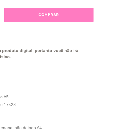
 produto digital, portanto você não irá
ísico.
do A5
do 17×23
semanal não datado A4