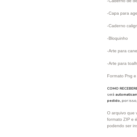
-Caderno de d
-Capa para ag
-Caderno caligr
-Bloquinho
-Arte para can
-Arte para toal
Formato Png e
COMO RECEBERE
será
automaticam
pedido,
por isso,
O arquivo que 
formato ZIP e é
podendo ser in