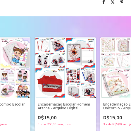
 Combo Escolar
Encadernação Escolar Homem
Encadernação E
Aranha - Arquivo Digital
Unicórnio - Arqu
R$15,00
R$15,00
juros
3
x
de
R$5,00
sem juros
3
x
de
R$5,00
sem j