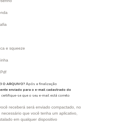
esenho
enda
afia
eca e squeeze
hinha
 Pdf
I O ARQUIVO?
Após a finalização
ente enviado para o e-mail cadastrado do
 certifique-se que o seu e-mail está correto
você receberá será enviado compactado, no
 necessário que você tenha um aplicativo,
stalado em qualquer dispositivo