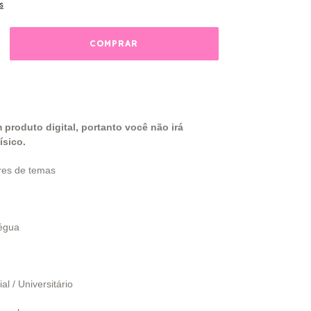
s
 produto digital, portanto você não irá
ísico.
ares de temas
égua
al / Universitário