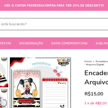
USE O CUPOM PRIMEIRACOMPRA PARA TER 10% DE DESCONTO!
FESTAS
ENCADERNAÇÃO
DATAS COMEMORATIVAS
SUBLIM
Início
>
Encadern
- Arquivo Digital
Encader
Arquivo
R$15,00
3
x
de
R$5,00