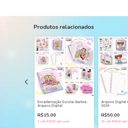
Produtos relacionados
scolar
Encadernação Escolar Barbie -
Arquivo Digital
quivo Digital
Arquivo Digital
2024
R$15,00
R$50,00
uros
3
x
de
R$5,00
sem juros
10
x
de
R$5,00
sem 