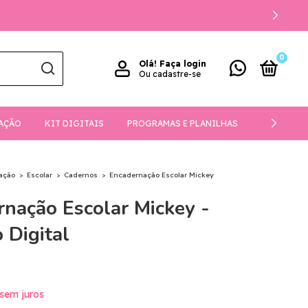
0
Olá!
Faça login
Ou cadastre-se
AÇÃO
KIT DIGITAIS
PROGRAMAS E PLANILHAS
DOWNLOA
ação
>
Escolar
>
Cadernos
>
Encadernação Escolar Mickey
nação Escolar Mickey -
 Digital
sem juros