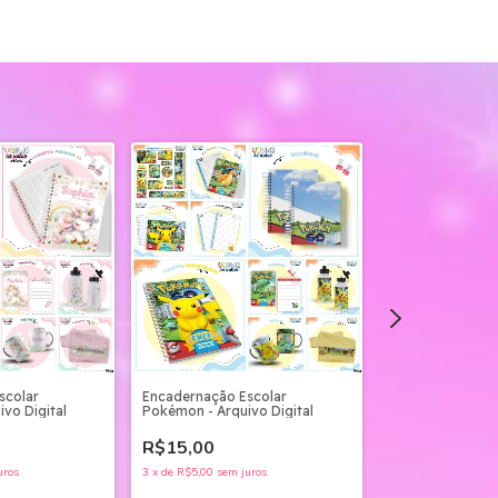
scolar
Encadernação Escolar
Arquivo Digital
ivo Digital
Pokémon - Arquivo Digital
+ Saúde
R$15,00
R$100,00
uros
3
x
de
R$5,00
sem juros
12
x
de
R$8,33
sem 