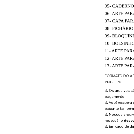
05- CADERNO
06- ARTE PA
07- CAPA PA
08- FICHÁRIO
09- BLOQUIN
10- BOLSINH
11- ARTE PA
12- ARTE PA
13- ARTE PAR
FORMATO DO A
PNG E PDF
⚠️ Os arquivos 
pagamento
⚠️ Você receberá
baixá-lo també
⚠️ Nossos arqui
necessário
desco
⚠️ Em caso de d