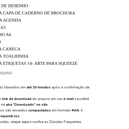
 DE DESENHO
RA CAPA DE CADERNO DE BROCHURA
RA AGENDA
 A5
HO A6
O
RA CANECA
RA TOALHINHA
A ETIQUETAS 14- ARTE PARA SQUEEZE
RQUIVO
são liberados em
até 20 minutos
após a confirmação de
 o
link de download
do arquivo em seu
e-mail
e poderá
m na
aba "Downloads" no site
vos são enviados
compactados
em formato
RAR
, é
mpactá-los
úvidas,
clique aqui
e confira as Dúvidas Frequentes