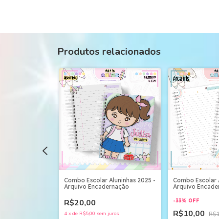
Produtos relacionados
scolar Candy -
Combo Escolar Aluninhas 2025 -
Combo Escolar A
Arquivo Encadernação
Arquivo Encade
R$20,00
-
33
%
OFF
R$10,00
uros
4
x
de
R$5,00
sem juros
R$1