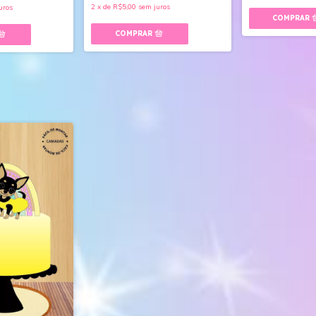
2
x
de
R$5,00
sem juros
uros