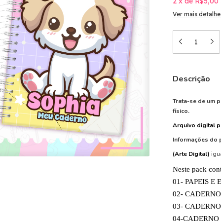
2
x
de
R$5,00
Ver mais detalhe
Descrição
Trata-se de um p
físico.
Arquivo digital 
Informações do 
(Arte Digital)
igu
Neste pack con
01- PAPEIS E
02- CADERNO
03- CADERNO
04-CADERNO 