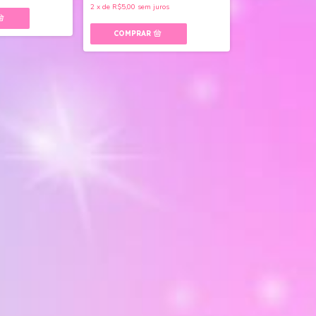
2
x
de
R$5,00
sem juros