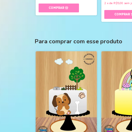
2
x
de
R$5,00
sem j
Para comprar com esse produto