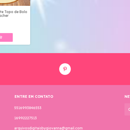
rte Topo de Bolo
scher
ENTRE EM CONTATO
NE
5516993846553
16992227513
arquivosdigitaisbygiovanna@gmail.com