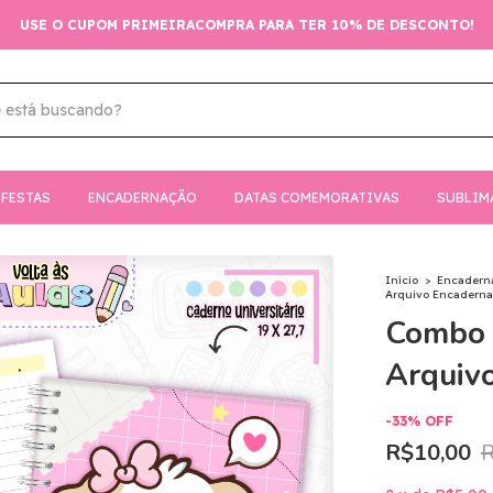
USE O CUPOM PRIMEIRACOMPRA PARA TER 10% DE DESCONTO!
FESTAS
ENCADERNAÇÃO
DATAS COMEMORATIVAS
SUBLIM
Início
>
Encadern
Arquivo Encadern
Combo 
Arquiv
-
33
%
OFF
R$10,00
R