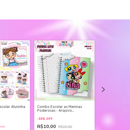
colar Aluninha
Combo Escolar as Meninas
Encadernação Es
Poderosas - Arquivo
Arquivo Digital
Encadernação
-
33
%
OFF
R$15,00
R$10,00
uros
R$15,00
3
x
de
R$5,00
sem ju