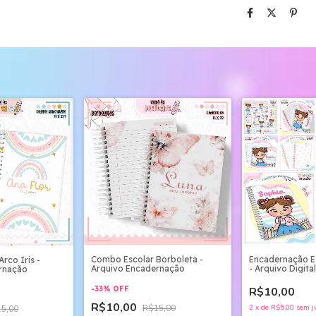
Combo Escolar Borboleta -
Encadernação Es
rco Iris -
Arquivo Encadernação
- Arquivo Digital
rnação
-
33
%
OFF
R$10,00
R$10,00
R$15,00
2
x
de
R$5,00
sem j
5,00