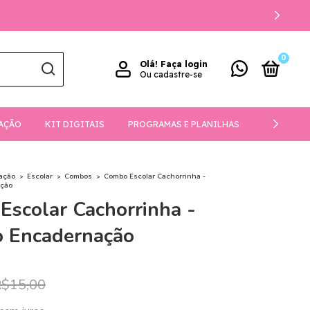
0
Olá!
Faça login
Ou cadastre-se
AÇÃO
KIT DIGITAIS
PROGRAMAS E PLANILHAS
DOWNLOA
ação
>
Escolar
>
Combos
>
Combo Escolar Cachorrinha -
ação
Escolar Cachorrinha -
o Encadernação
$15,00