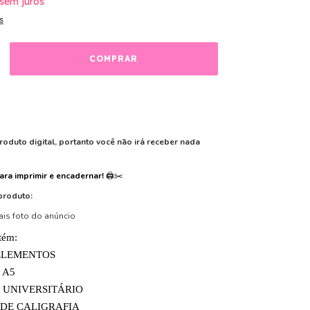
sem juros
s
roduto digital, portanto você não irá receber nada
para imprimir e encadernar!
🖨️✂️
produto:
ais foto do anúncio
tém:
 ELEMENTOS
 A5
 UNIVERSITÁRIO
DE CALIGRAFIA