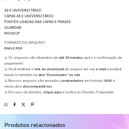
A5 E UNIVERSITÁRIO
CAPAS A5 E UNIVERSITÁRIO
FONTES USADAS NAS CAPAS E FRASES
GUARDAS
MOCKUP
FORMATO DO ARQUIVO
PNG E PDF
⚠️ Os arquivos são liberados em
até 20 minutos
após a confirmação de
pagamento
⚠️ Você receberá o
link de download
do arquivo em seu
e-mail
e poderá
baixá-lo também na
aba "Downloads" no site
⚠️ Nossos arquivos são enviados
compactados
em formato
RAR
, é
necessário
descompactá-los
⚠️ Em caso de dúvidas,
clique aqui
e confira as Dúvidas Frequentes
Produtos relacionados