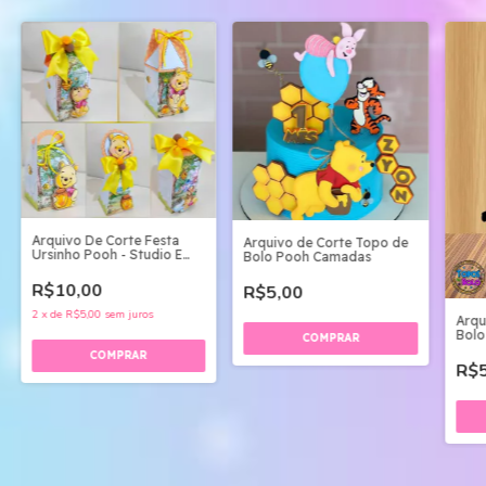
Arquivo De Corte Festa
Arquivo de Corte Topo de
Ursinho Pooh - Studio E
Bolo Pooh Camadas
Pdf
R$10,00
R$5,00
2
x
de
R$5,00
sem juros
Arqu
Bolo
R$5