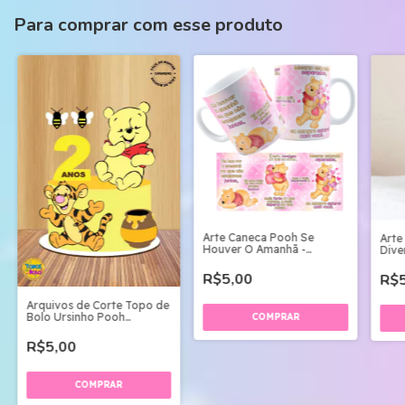
Para comprar com esse produto
Arte Caneca Pooh Se
Arte
Houver O Amanhã -
Dive
Arquivo Digital
Digit
R$5,00
R$5
Arquivos de Corte Topo de
Bolo Ursinho Pooh
Camadas
R$5,00