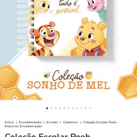
Início
>
Encadernação
>
Escolar
>
Cadernos
>
Coleção Escolar Pooh -
Arquivos Encadernação