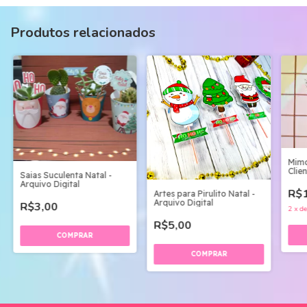
Produtos relacionados
Mimo
Clie
Saias Suculenta Natal -
Arquivo Digital
R$1
Artes para Pirulito Natal -
Arquivo Digital
R$3,00
2
x
d
R$5,00