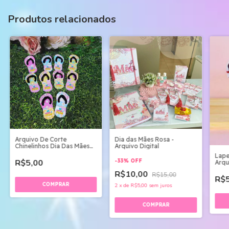
Produtos relacionados
Arquivo De Corte
Dia das Mães Rosa -
Chinelinhos Dia Das Mães
Arquivo Digital
Studio
Lape
R$5,00
-
33
%
OFF
Arqu
R$10,00
R$15,00
R$5
2
x
de
R$5,00
sem juros