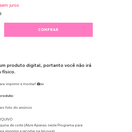
sem juros
s
um produto digital, portanto você não irá
físico.
ara imprimir e montar! 🖨️✂️
produto:
ais foto do anúncio
RQUIVO
uina de corte
(Abre Apenas neste Programa para
ra imprimir e recortar na tesoura)