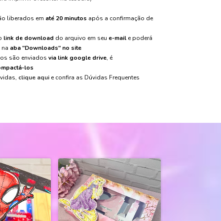
são liberados em
até 20 minutos
após a confirmação de
 o
link de download
do arquivo em seu
e-mail
e poderá
m na
aba "Downloads" no site
vos são enviados
via link google drive
, é
mpactá-los
úvidas,
clique aqui
e confira as Dúvidas Frequentes