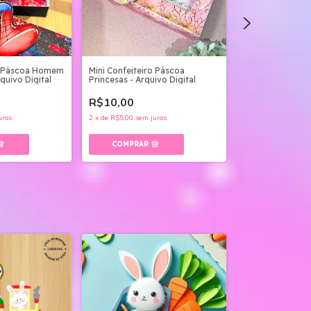
ro Páscoa Homem
Mini Confeiteiro Páscoa
Mini Confeiteiro
quivo Digital
Princesas - Arquivo Digital
Cute - Arquivo Di
R$10,00
R$10,00
uros
2
x
de
R$5,00
sem juros
2
x
de
R$5,00
sem ju