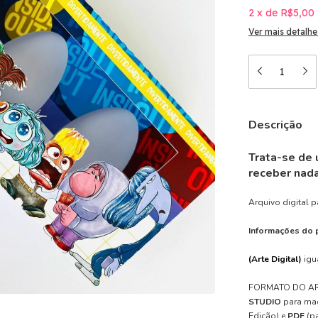
2
x
de
R$5,00
Ver mais detalhe
Descrição
Trata-se de 
receber nada 
Arquivo digital p
Informações do 
(Arte Digital)
igu
FORMATO DO A
STUDIO
para maq
Edição)
e
PDF
(pa