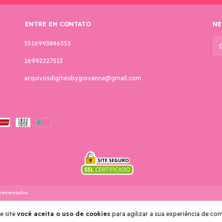
ENTRE EM CONTATO
NE
5516993846553
16992227513
arquivosdigitaisbygiovanna@gmail.com
 reservados.
e site
você aceita o uso de cookies
para agilizar a sua experiência de co