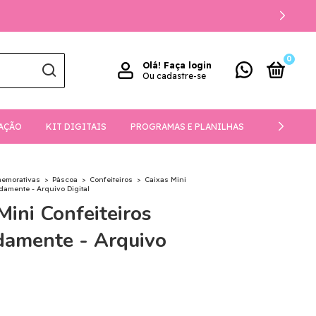
0
Olá!
Faça login
Ou cadastre-se
AÇÃO
KIT DIGITAIS
PROGRAMAS E PLANILHAS
DOWNLOA
memorativas
>
Páscoa
>
Confeiteiros
>
Caixas Mini
idamente - Arquivo Digital
Mini Confeiteiros
damente - Arquivo