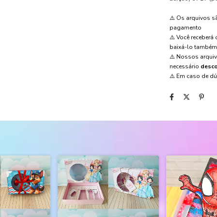
⚠️ Os arquivos 
pagamento
⚠️ Você receberá
baixá-lo també
⚠️ Nossos arqui
necessário
desco
⚠️ Em caso de d