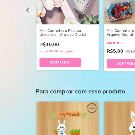
 Rei Leão -
Mini Confeiteiro Páscoa
Mini Confeiteiro
Unicórnio - Arquivo Digital
Arquivo Digital
R$10,00
-
50
%
OFF
R$5,00
,00
2
x
de
R$5,00
sem juros
R$10
Para comprar com esse produto