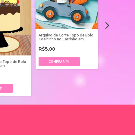
Arquivo de Corte Topo de Bolo
Arquivo de Cort
Coelhinho no Carrinho em
Coelhinho no Ba
Camadas
Camadas
R$5,00
R$5,00
e Topo de Bolo
rem