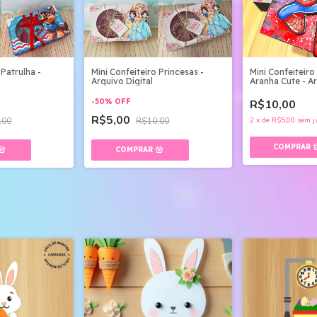
 Patrulha -
Mini Confeiteiro Princesas -
Mini Confeitei
Arquivo Digital
Aranha Cute - Ar
-
50
%
OFF
R$10,00
R$5,00
,00
R$10,00
2
x
de
R$5,00
sem j