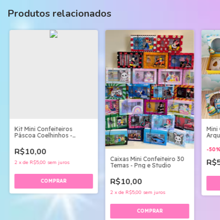
Produtos relacionados
Kit Mini Confeiteiros
Mini 
Páscoa Coelhinhos -
Arqu
Arquivo Digital
R$10,00
-
50
Caixas Mini Confeiteiro 30
R$
2
x
de
R$5,00
sem juros
Temas - Png e Studio
R$10,00
2
x
de
R$5,00
sem juros