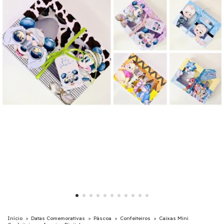
Início
>
Datas Comemorativas
>
Páscoa
>
Confeiteiros
>
Caixas Mini